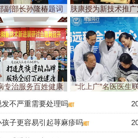
部副部长孙隆椿题词
肤康授为新技术推广
病专治服务百姓健康
“北上广”名医医生
脱发不严重需要处理吗
2
小孩子更容易引起荨麻疹吗
2