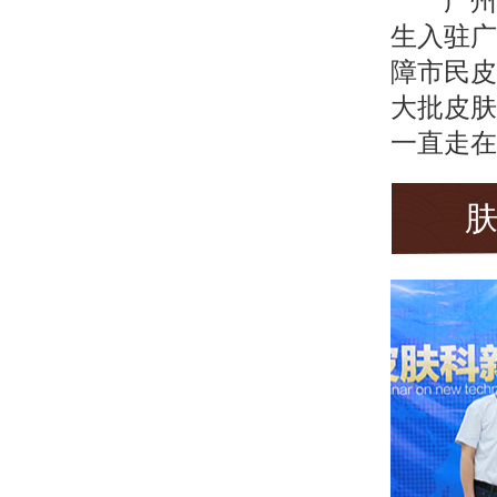
广州
生入驻广
障市民皮
大批皮肤
一直走在