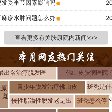
脱发受季节因素影响吗
20
荨麻疹水肿问题怎么办
20
查看更多有关肤康院内新闻>>>
最出名治疗脱发医
佛山皮肤病医院 
青少年脱发治疗佛山皮
斑秃是什
发原
 斑
致
慢性脂溢性脱发老是出
斑秃怎么停