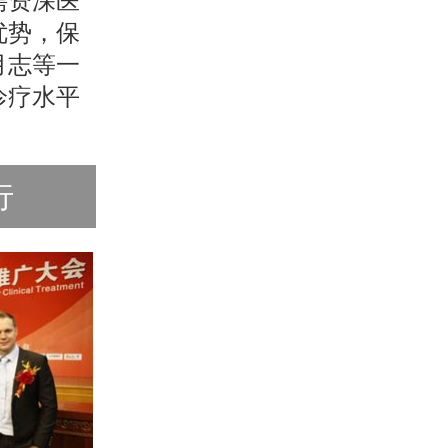
聘资深医
优势，保
月志等一
诊疗水平
行