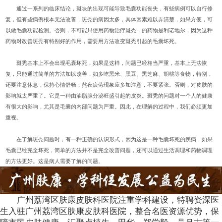
通过一系列的临床结论，斑块的出现可能导致毛囊功能丧失，有些病例可以自行修
复，但有些病例根本无法改善，斑秃的病因太多，具体因素难以弄清楚，如果方便，可
以做毛囊功能检测。否则，不可能只使用药物治疗斑秃，的药物是利诺地尔，因为这种
药物对改善斑秃有特别好的作用，需要用方法改变斑秃引起的毛囊坏死。
斑秃基本上不会出现毛囊坏死，如果是这样，问题已经相当严重，基本上无法恢
复，只能通过简单的方法加以改善，如多吃黑米、黑豆、黑芝麻、胡桃等食物，特别，
还要注意休息，保持心情舒畅，熬夜疲劳现象应多加注意，不要紧张。否则，对皮肤的
影响就太严重了。它是一种由油脂腺分泌旺盛引起的皮炎。斑秃的问题对一个人的健康
有很大的影响，尤其是毛囊的内部问题为严重。因此，在理解的过程中，我们必须更加
重视。
在了解斑秃问题时，有一种正确的认识形式，因为这是一种毛囊坏死的疾病，如果
毛囊已经完全坏死，简单的方法并不是完全改善问题，还可以通过生活调理和药物调理
的方法更好。这是病人需要了解的问题。
广州荔湾区肤康皮肤科医院注重学科建设，特聘资深医
生入驻广州荔湾区肤康皮肤科医院，整合名医资源优势，保