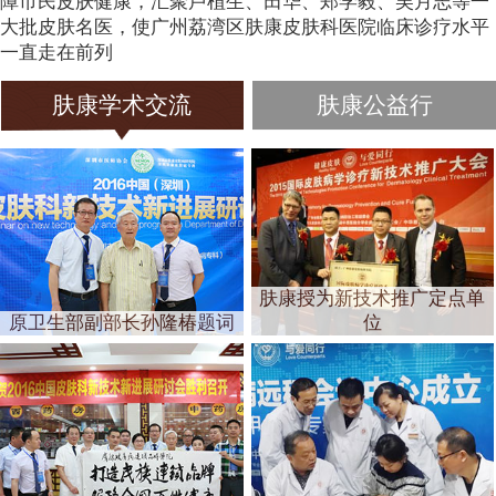
障市民皮肤健康，汇聚卢植生、田华、郑学毅、吴月志等一
大批皮肤名医，使广州荔湾区肤康皮肤科医院临床诊疗水平
一直走在前列
肤康学术交流
肤康公益行
肤康授为新技术推广定点单
原卫生部副部长孙隆椿题词
位