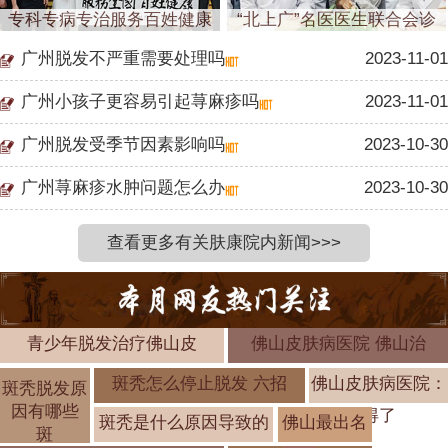
专科专病专治服务百姓健康
“北上广”名医医生联合会诊
广州脱发不严重需要处理吗
2023-11-01
广州小孩子更容易引起荨麻疹吗
2023-11-01
广州脱发受季节因素影响吗
2023-10-30
广州荨麻疹水肿问题怎么办
2023-10-30
查看更多有关肤康院内新闻>>>
青少年脱发治疗佛山皮
佛山皮肤病医院 佛山治
斑秃怎么停止脱发 六招
佛山皮肤病医院：
斑秃脱发原
因有哪些
得了
斑秃是什么原因导致的
佛山最出名
斑