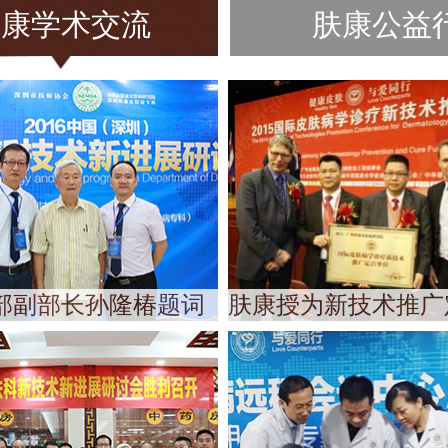
肤康学术交流
肤康公益
部副部长孙隆椿题词
肤康授为新技术推广