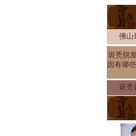
佛山
斑秃脱
因有哪些
斑秃