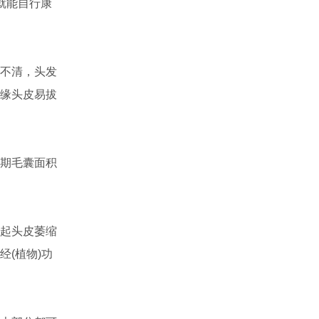
就能自行康
不清，头发
缘头皮易拔
期毛囊面积
起头皮萎缩
(植物)功