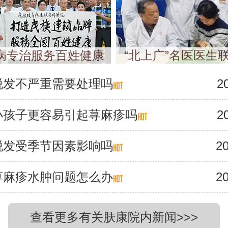
病专治服务百姓健康
“北上广”名医医生
脱发不严重需要处理吗
2
小孩子更容易引起荨麻疹吗
2
脱发受季节因素影响吗
20
荨麻疹水肿问题怎么办
20
查看更多有关肤康院内新闻>>>