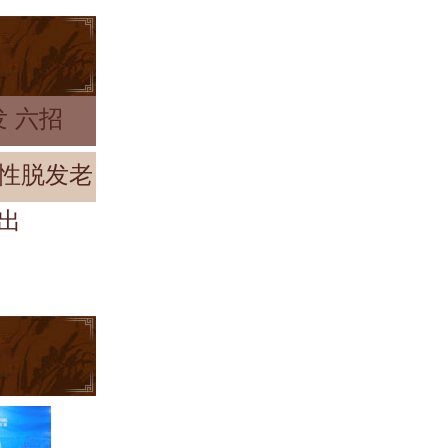
 六招
性脱发老
出