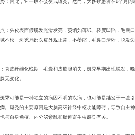
：因此，它一般不会变成斑秃。然而，大多数患者在6个月内
：头皮表面假脱发光滑发亮，萎缩如薄纸、轻度凹陷，毛囊口
域不松。斑秃局部头皮外观正常，不萎缩，毛囊口清晰，脱发边
真皮纤维化晚期，毛囊和皮脂腺消失，斑秃早期出现脱发，晚
腺无变化。
秃可能是一种独立的病因不明的疾病，也可能是继发于一些引
病。斑秃的主要原因是大脑高级神经中枢功能障碍，导致自主神经
也与自身免疫、内分泌紊乱和肠道寄生虫感染有关。