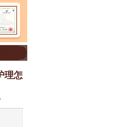
护理怎
0