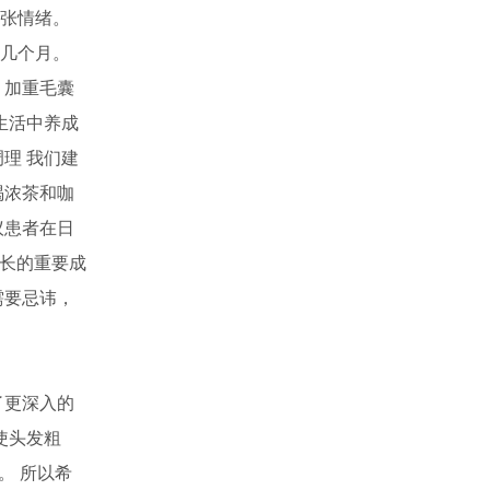
张情绪。
几个月。
，加重毛囊
生活中养成
理 我们建
喝浓茶和咖
议患者在日
生长的重要成
需要忌讳，
了更深入的
使头发粗
。 所以希