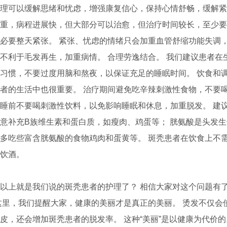
可以缓解思绪和忧虑，增强康复信心，保持心情舒畅，缓解紧
重，病程进展快，但大部分可以治愈，但治疗时间较长，至少要
必要整天紧张。 紧张、忧虑的情绪只会加重血管舒缩功能失调
不利于毛发再生，加重病情。 合理劳逸结合。 我们建议患者在
习惯，不要过度用脑和熬夜，以保证充足的睡眠时间。 饮食和调
者的生活中也很重要。 治疗期间避免吃辛辣刺激性食物，不要
睡前不要喝刺激性饮料，以免影响睡眠和休息，加重脱发。 建
意补充B族维生素和蛋白质，如瘦肉、鸡蛋等； 胱氨酸是头发
多吃些富含胱氨酸的食物鸡肉和蛋黄等。 斑秃患者在饮食上不
饮酒。
上就是我们说的斑秃患者的护理了？ 相信大家对这个问题有
这里，我们提醒大家，健康的美丽才是真正的美丽。 烫发不仅会
皮，还会增加斑秃患者的脱发率。 这种“美丽”是以健康为代价的