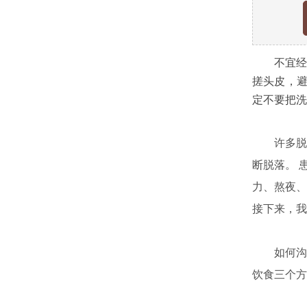
不宜经常洗
搓头皮，避
定不要把洗
许多脱发
断脱落。 
力、熬夜、
接下来，我
如何沟通
饮食三个方