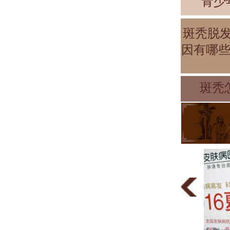
青少
斑秃脱
因有哪些
斑秃