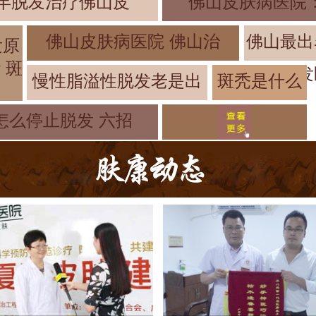
年脱发治疗佛山皮
佛山皮肤病医院
佛山皮肤病医院 佛山治
佛山最出
发原
 斑
发
慢性脂溢性脱发老是出
斑秃是什么
原因导致的
怎么停止脱发 六招