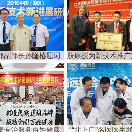
部副部长孙隆椿题词
肤康授为新技术推广
病专治服务百姓健康
“北上广”名医医生