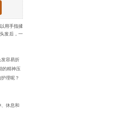
可以用手指揉
完头发后，一
头发容易折
期的精神压
的护理呢？
神、休息和