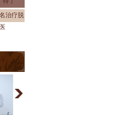
：得了
名治疗脱
医