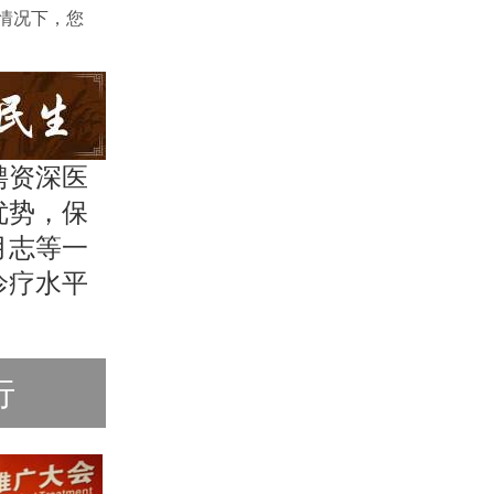
际情况下，您
聘资深医
优势，保
月志等一
诊疗水平
行