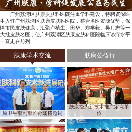
广州荔湾区肤康皮肤科医院注重学科建设，特聘资深医
生入驻广州荔湾区肤康皮肤科医院，整合名医资源优势，保
障市民皮肤健康，汇聚卢植生、田华、郑学毅、吴月志等一
大批皮肤名医，使广州荔湾区肤康皮肤科医院临床诊疗水平
一直走在前列
肤康学术交流
肤康公益行
肤康授为新技术推广定点单
原卫生部副部长孙隆椿题词
位