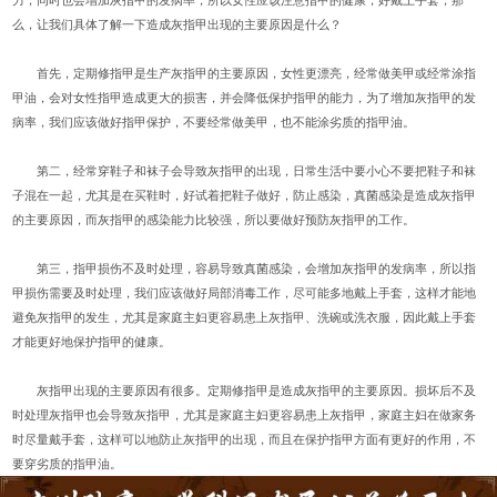
力，同时也会增加灰指甲的发病率，所以女性应该注意指甲的健康，好戴上手套，那
么，让我们具体了解一下造成灰指甲出现的主要原因是什么？
首先，定期修指甲是生产灰指甲的主要原因，女性更漂亮，经常做美甲或经常涂指
甲油，会对女性指甲造成更大的损害，并会降低保护指甲的能力，为了增加灰指甲的发
病率，我们应该做好指甲保护，不要经常做美甲，也不能涂劣质的指甲油。
第二，经常穿鞋子和袜子会导致灰指甲的出现，日常生活中要小心不要把鞋子和袜
子混在一起，尤其是在买鞋时，好试着把鞋子做好，防止感染，真菌感染是造成灰指甲
的主要原因，而灰指甲的感染能力比较强，所以要做好预防灰指甲的工作。
第三，指甲损伤不及时处理，容易导致真菌感染，会增加灰指甲的发病率，所以指
甲损伤需要及时处理，我们应该做好局部消毒工作，尽可能多地戴上手套，这样才能地
避免灰指甲的发生，尤其是家庭主妇更容易患上灰指甲、洗碗或洗衣服，因此戴上手套
才能更好地保护指甲的健康。
灰指甲出现的主要原因有很多。定期修指甲是造成灰指甲的主要原因。损坏后不及
时处理灰指甲也会导致灰指甲，尤其是家庭主妇更容易患上灰指甲，家庭主妇在做家务
时尽量戴手套，这样可以地防止灰指甲的出现，而且在保护指甲方面有更好的作用，不
要穿劣质的指甲油。