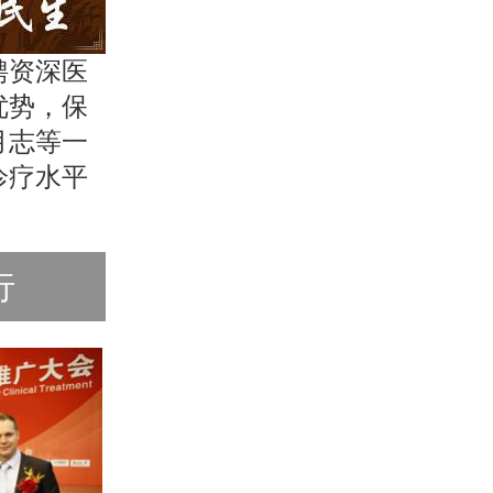
聘资深医
优势，保
月志等一
诊疗水平
行