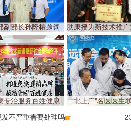
部副部长孙隆椿题词
肤康授为新技术推广
病专治服务百姓健康
“北上广”名医医生
脱发不严重需要处理吗
2