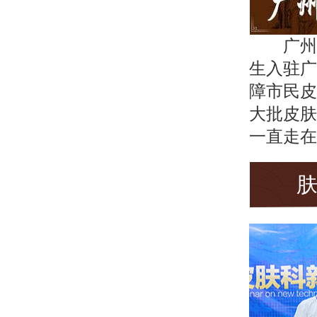
广州
生入驻广
障市民皮
大批皮肤
一直走在