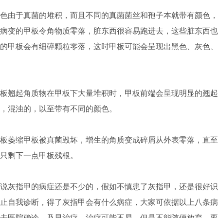
由于真菌的堆积，而且不同的真菌菌丝和孢子本就带有颜色，
病变的甲板令角物质零落，脏东西很容易跑进去，这些脏东西也
的甲板会有细碎颗粒零落，这时甲板可能会呈现出黑色、灰色、
翘起角质物在甲板下大量堆积时，甲板前端会呈现明显的翘起
，混浊的，以至带有不同的颜色。
萎缩甲板被真菌毁坏，增生的角质变成碎屑从外表零落，直至
只剩下一点甲板残根。
灰指甲的病症还是不少的，假如不慎患了灰指甲，还是很好识
止自我诊断，得了灰指甲会有什么病症，大家可依据以上八条病
去医院确诊，及早治疗。治疗可能不易，但是不能随便放弃。要