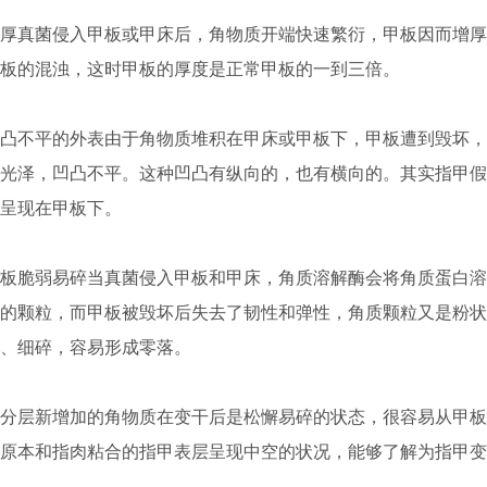
真菌侵入甲板或甲床后，角物质开端快速繁衍，甲板因而增厚
板的混浊，这时甲板的厚度是正常甲板的一到三倍。
不平的外表由于角物质堆积在甲床或甲板下，甲板遭到毁坏，
光泽，凹凸不平。这种凹凸有纵向的，也有横向的。其实指甲假
呈现在甲板下。
脆弱易碎当真菌侵入甲板和甲床，角质溶解酶会将角质蛋白溶
的颗粒，而甲板被毁坏后失去了韧性和弹性，角质颗粒又是粉状
、细碎，容易形成零落。
层新增加的角物质在变干后是松懈易碎的状态，很容易从甲板
原本和指肉粘合的指甲表层呈现中空的状况，能够了解为指甲变