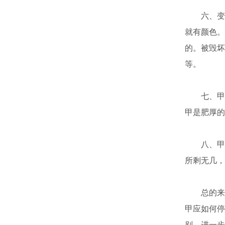
六、变色
就有颜色。
的。被毁坏
等。
七、甲板
甲是肥厚的
八、甲板
所剩无几，
总的来说
甲应如何停
别，进一步