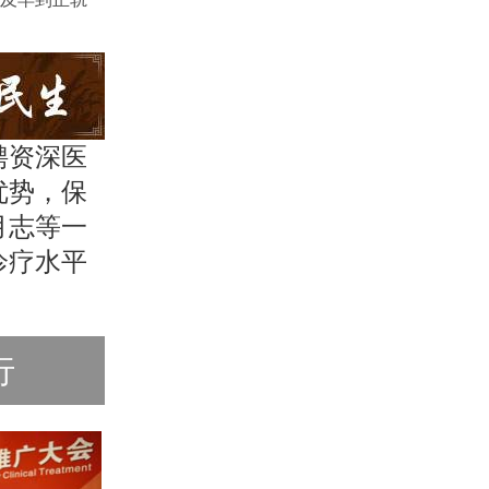
聘资深医
优势，保
月志等一
诊疗水平
行