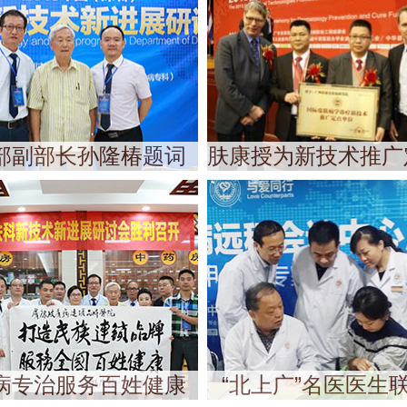
部副部长孙隆椿题词
肤康授为新技术推广
病专治服务百姓健康
“北上广”名医医生