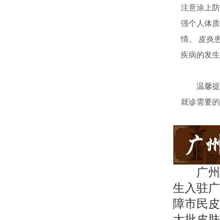
注意涂上防
强个人体质
情。 皮炎
疾病的发生
温馨提醒
就诊需要的
广州
生入驻广
障市民皮
大批皮肤