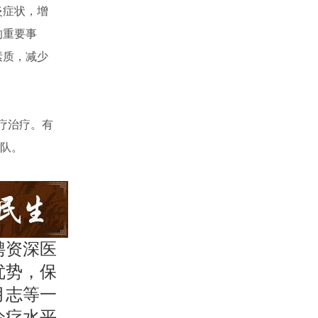
炎症状，增
的重要事
素质，减少
疗治疗。有
队。
聘资深医
优势，保
月志等一
诊疗水平