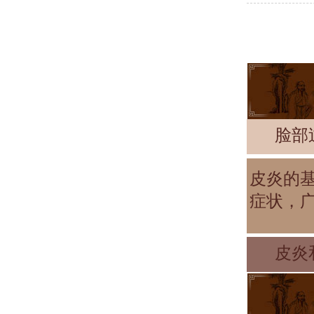
脸部
皮炎的
症状，
皮炎