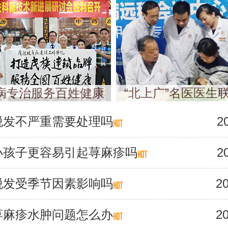
病专治服务百姓健康
“北上广”名医医生
脱发不严重需要处理吗
2
小孩子更容易引起荨麻疹吗
2
脱发受季节因素影响吗
20
荨麻疹水肿问题怎么办
20