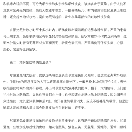
和临床表现的不同，可分为晒伤性和多形性防晒性皮炎。该病多发于夏季，由于人们不
注意对紫外光的防范，患病人数逐年增加。一般暴晒后几小时内暴露部位的皮肤出现红
肿，还会起水泡或水泡，是由光照引起的，发生在暴露部位的过敏性皮肤病。
在阳光照射数小时至十多小时内，晒伤皮肤出现清晰的边界水肿红斑，严重的患者
可出现水泡，受影响的地区有明显的灼热感或刺痛感。症状常在24小时内达到高峰，红
斑水肿消失时伴有毛茸茸或大面积脱毛、轻度色素沉着。严重病例可伴有头痛、心悸、
恶心、发烧等全身症状。
第二，如何预防晒伤性皮炎？
尽量避免阳光照射，皮肤远离晒伤皮炎应尽量避免阳光照射，使皮肤远离紫外线损
伤。"对阳光的容忍度差的人可以逐渐暴露在阳光下，一般从晚上10点到下午2点，当光
线很强的时候外出并不容易。外出时尽量戴防紫外线的雨伞、帽子、太阳镜等。出门前
半小时涂上防晒霜。如果你整天都在户外，你也应该在皮肤上涂上防晒霜，因为阳光是
穿透性的，尤其是泳装和棉质T恤。出汗会使防晒霜消失，应该不断补足防晒霜。但是防
晒霜太高或酒精含量过高会刺激皮肤并引起过敏，好不要。
尽量避免食用增加光敏性的食物是非常重要的，这有助于预防防晒霜性皮炎。尽量
避免一些增加光敏感性的食物，如灰色蔬菜、紫色云英、无花果、泥螺等。通常口服维