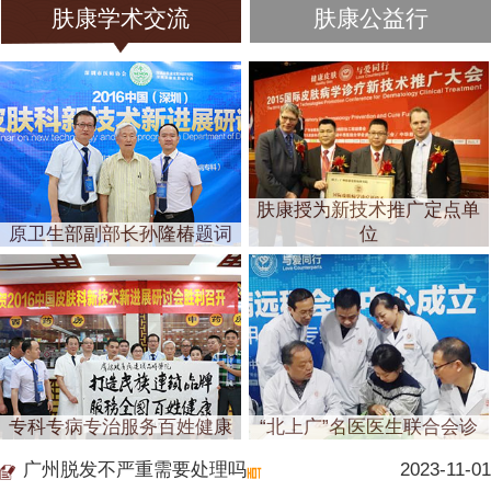
肤康学术交流
肤康公益行
肤康授为新技术推广定点单
原卫生部副部长孙隆椿题词
位
专科专病专治服务百姓健康
“北上广”名医医生联合会诊
广州脱发不严重需要处理吗
2023-11-01