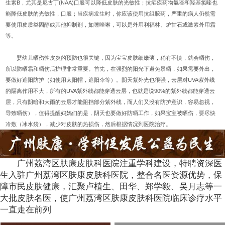
生素B，尤其是尼古丁(NAA)口服可以降低皮肤的光敏性；抗疟疾药物氯喹和羟基氯喹也
能降低皮肤的光敏性，口服；当疾病发生时，你应该使用抗组胺药，严重的病人仍然需
要使用皮质类固醇或其他抑制剂，如噻唑啉，可以是外用利福林、炉甘石或激素外用霜
等。
婴幼儿晒伤性皮炎的预防也很关键，因为宝宝皮肤细嫩薄，稍有不慎，就会晒伤，
所以防晒霜和晒伤后护理非常重要。首先，在强烈的阳光下避免暴晒，如果需要外出，
要做好遮阳防护（如使用太阳帽，遮阳伞等）。阴天紫外光也很强，云层对UVA紫外线
的隔离作用不大，所有的UVA紫外线都能穿透云层，也就是说90%的紫外线都能穿透云
层，只有阴暗和大雨的云层才能阻挡部分紫外线，而人们又没有防护意识，容易忽视，
导致晒伤），值得提醒妈妈们的是，阴天也要做好防晒工作，如果宝宝被晒伤，要尽快
冷敷（冰水袋），减少对皮肤的热损伤，然后根据情况到医院治疗。
广州荔湾区肤康皮肤科医院注重学科建设，特聘资深医
生入驻广州荔湾区肤康皮肤科医院，整合名医资源优势，保
障市民皮肤健康，汇聚卢植生、田华、郑学毅、吴月志等一
大批皮肤名医，使广州荔湾区肤康皮肤科医院临床诊疗水平
一直走在前列