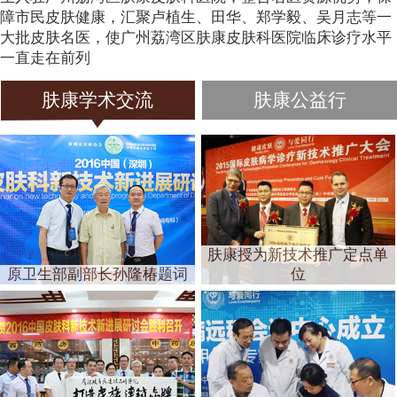
障市民皮肤健康，汇聚卢植生、田华、郑学毅、吴月志等一
大批皮肤名医，使广州荔湾区肤康皮肤科医院临床诊疗水平
一直走在前列
肤康学术交流
肤康公益行
肤康授为新技术推广定点单
原卫生部副部长孙隆椿题词
位