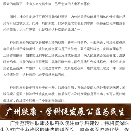
因素的刺激下，没有人会突然生病，已经患病的人也不会恶化。
同时，神经性皮炎还可通过胃肠功能障碍、内分泌系统功能异常和体内慢性病灶感
染等引起过敏反应。此外，局部刺激，如穿衣服硬领引起的摩擦，接触某些化学物质引
起的刺激，昆虫叮咬等，也是引起这种疾病的原因之一。
神经性皮炎的初症状是扁平丘疹的积聚，并有一种趋势。一般来说，神经性皮炎患
者的皮肤很干燥但很强，皮肤的颜色要么是正常肤色，要么是浅棕色，皮肤表面略亮，
丘疹容易散落，如果出现扁平的丘疹状三角形或多边形，病人的皮肤会发生变化，皮肤
嵴会凸出。皮肤的皱纹变得更深，就像苔藓一样，颜色是浅红色或浅棕色。神经性皮炎
患者也会感到一阵瘙痒，可以说是非常痒，尤其是在夜间，瘙痒更难以忍受，即一旦病
人情绪波动，这种瘙痒也会变得越来越强烈。
神经性皮炎是多种皮炎中的一种。如果你生病，首先会使病人的外表受到伤害，所
以你现在需要了解神经性皮炎的症状，然后你可以及时发现你是否生病，你可以更好地
处理它，而且你不能去一个小诊所接受治疗。
广州荔湾区肤康皮肤科医院注重学科建设，特聘资深医
生入驻广州荔湾区肤康皮肤科医院，整合名医资源优势，保