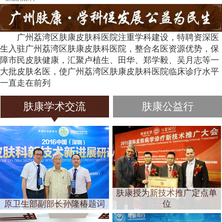
广州荔湾区肤康皮肤科医院注重学科建设，特聘资深医
生入驻广州荔湾区肤康皮肤科医院，整合名医资源优势，保
障市民皮肤健康，汇聚卢植生、田华、郑学毅、吴月志等一
大批皮肤名医，使广州荔湾区肤康皮肤科医院临床诊疗水平
一直走在前列
肤康学术交流
肤康公益行
肤康授为新技术推广定点单
原卫生部副部长孙隆椿题词
位