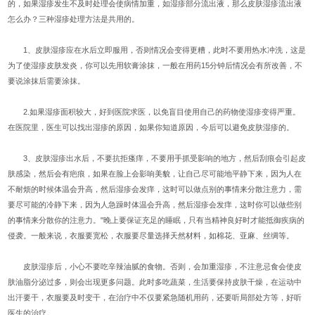
的，如果湿疹发生不及时处理会使病情加重，如湿疹部分流出液，那么皮肤湿疹流出液
怎么办？三种湿疹处理方法是共用的。
1、皮肤湿疹应在水后立即服用，否则情况会变得更糟，此时不要用热水冲洗，这是
为了使湿疹皮肤发炎，你可以先用软膏涂抹，一般在用药15分钟后情况会有所改善，不
要说涂抹后需要涂抹。
2.如果湿疹面积较大，好到医院求医，以免盲目使用自己的药物使湿疹变得严重。
在医院里，医生可以找出湿疹的原因，如果你知道原因，今后可以避免皮肤湿疹的。
3、皮肤湿疹出水后，不要抗拒瘙痒，不要用手抓受影响的地方，然后刮痕会引起皮
肤感染，然后会有疤痕，如果在脸上会影响美貌，让自己尽可能地平静下来，因为人在
不耐烦的时候体温会升高，然后湿疹会发痒，这时可以做点别的事情来分散注意力，需
要尽可能的冷静下来，因为人急躁时体温会升高，然后湿疹会发痒，这时你可以做些别
的事情来分散你的注意力。"晚上要保证充足的睡眠，只有当精神良好时才能抵御疾病的
侵袭。一般来说，衣服要宽松，衣服要尽量选择天然材料，如棉花、亚麻、丝绸等。
皮肤湿疹后，小心不要吃辛辣油腻的食物。否则，会加重湿疹，不注意忌食会使皮
肤油脂分泌过多，则会出现更多问题。此时多吃蔬菜，生活要保持皮肤干燥，在运动中
出汗要干，衣服要及时变干，在治疗中不仅要紧急随机用药，还要听局部处方等，好听
医生的治疗。