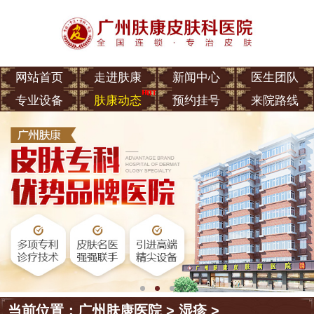
网站首页
走进肤康
新闻中心
医生团队
专业设备
肤康动态
预约挂号
来院路线
当前位置：
广州肤康医院
>
湿疹
>