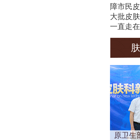
障市民皮
大批皮肤
一直走在
原卫生