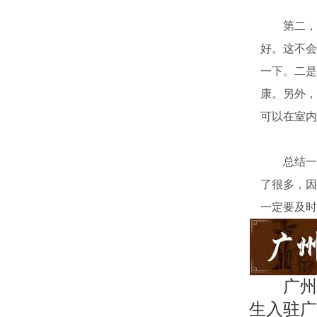
第二，为
好。这不会
一下。二是
康。另外，
可以在室内
总结一下
了很多，因
一定要及时
广州
生入驻广