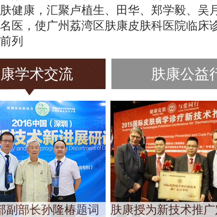
肤健康，汇聚卢植生、田华、郑学毅、吴
名医，使广州荔湾区肤康皮肤科医院临床
前列
肤康学术交流
肤康公益
部副部长孙隆椿题词
肤康授为新技术推广