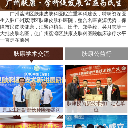
广州荔湾区肤康皮肤科医院注重学科建设，特聘资深医
生入驻广州荔湾区肤康皮肤科医院，整合名医资源优势，保
障市民皮肤健康，汇聚卢植生、田华、郑学毅、吴月志等一
大批皮肤名医，使广州荔湾区肤康皮肤科医院临床诊疗水平
一直走在前列
肤康学术交流
肤康公益行
肤康授为新技术推广定点单
原卫生部副部长孙隆椿题词
位