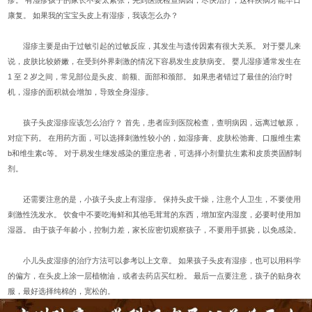
疹。 有湿疹孩子的家长不要太紧张，先到医院检查病因，尽快治疗，这样疾病才能早日
康复。 如果我的宝宝头皮上有湿疹，我该怎么办？
湿疹主要是由于过敏引起的过敏反应，其发生与遗传因素有很大关系。 对于婴儿来
说，皮肤比较娇嫩，在受到外界刺激的情况下容易发生皮肤病变。 婴儿湿疹通常发生在
1 至 2 岁之间，常见部位是头皮、前额、面部和颈部。 如果患者错过了最佳的治疗时
机，湿疹的面积就会增加，导致全身湿疹。
孩子头皮湿疹应该怎么治疗？ 首先，患者应到医院检查，查明病因，远离过敏原，
对症下药。 在用药方面，可以选择刺激性较小的，如湿疹膏、皮肤松弛膏、口服维生素
b和维生素c等。 对于易发生继发感染的重症患者，可选择小剂量抗生素和皮质类固醇制
剂。
还需要注意的是，小孩子头皮上有湿疹。 保持头皮干燥，注意个人卫生，不要使用
刺激性洗发水。 饮食中不要吃海鲜和其他毛茸茸的东西，增加室内湿度，必要时使用加
湿器。 由于孩子年龄小，控制力差，家长应密切观察孩子，不要用手抓挠，以免感染。
小儿头皮湿疹的治疗方法可以参考以上文章。 如果孩子头皮有湿疹，也可以用科学
的偏方，在头皮上涂一层植物油，或者去药店买红粉。 最后一点要注意，孩子的贴身衣
服，最好选择纯棉的，宽松的。