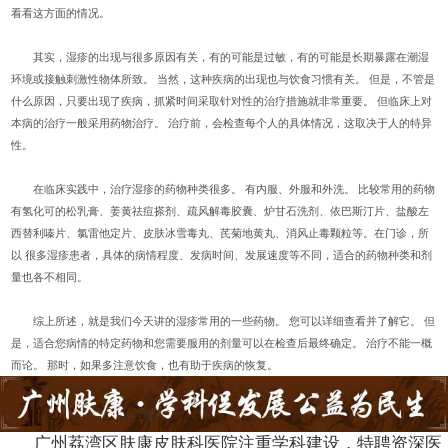
看看这方面的情况。
其实，湿疹的出现与很多原因有关，有的可能是过敏，有的可能是长期暴露在潮湿
环境或接触刺激性物体所致。 当然，这种疾病的出现也与饮食习惯有关。 但是，不管是
什么原因，只要出现了疾病，抓紧时间采取针对性的治疗措施就非常重要。 但临床上对
本病的治疗一般采用药物治疗。 治疗前，会检查每个人的具体情况，这取决于人的特异
性。
在临床实践中，治疗湿疹的药物种类很多。 有内服、外服和外洗。 比较常用的药物
有氢化可的松乳膏、姜黄祛痘搽剂、疏风解毒胶囊、炉甘石洗剂、依巴斯汀片、盐酸左
西替利嗪片、氯雷他定片、皮肤冰雪毒丸、芪菊地黄丸、消风止毒颗粒等。在门诊，所
以 很多湿疹患者，具体的病情程度、发病时间、发展速度等不同，适合的药物种类和剂
量也各不相同。
综上所述，就是我们今天讲的湿疹常用的一些药物。 您可以详细查看并了解它。 但
是，适合您病情的特定药物和您需要服用的剂量可以在检查后最终确定。 治疗不能一概
而论。 那时，如果多注意饮食，也有助于疾病的恢复。
广州荔湾区肤康皮肤科医院注重学科建设，特聘资深医