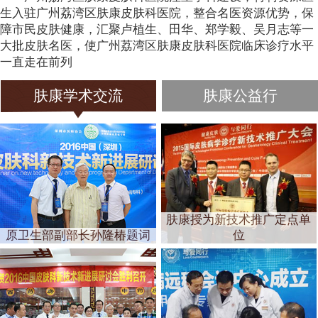
生入驻广州荔湾区肤康皮肤科医院，整合名医资源优势，保
障市民皮肤健康，汇聚卢植生、田华、郑学毅、吴月志等一
大批皮肤名医，使广州荔湾区肤康皮肤科医院临床诊疗水平
一直走在前列
肤康学术交流
肤康公益行
肤康授为新技术推广定点单
原卫生部副部长孙隆椿题词
位