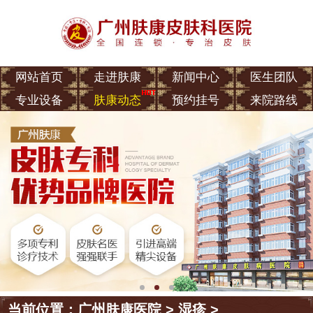
网站首页
走进肤康
新闻中心
医生团队
专业设备
肤康动态
预约挂号
来院路线
当前位置：
广州肤康医院
>
湿疹
>