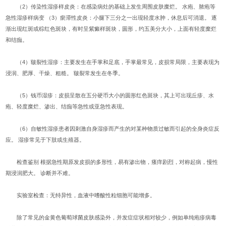
（2）传染性湿疹样皮炎：在感染病灶的基础上发生周围皮肤糜烂。 水疱、脓疱等
急性湿疹样病变 （3）瘀滞性皮炎：小腿下三分之一出现轻度水肿，休息后可消退。 逐
渐出现红斑或棕红色斑块，有时呈紫癜样斑块，圆形，约五美分大小，上面有轻度糜烂
和结痂。
（4）皲裂性湿疹：主要发生在手掌和足底，手掌最常见，皮损常局限，主要表现为
浸润、肥厚、干燥、粗糙。 皲裂常发生在冬季。
（5）钱币湿疹：皮损呈散在五分硬币大小的圆形红色斑块，其上可出现丘疹、水
疱、轻度糜烂、渗出、结痂等急性或亚急性表现。
（6）自敏性湿疹患者因刺激自身湿疹而产生的对某种物质过敏而引起的全身炎症反
应。 湿疹常见于下肢或生殖器。
检查鉴别 根据急性期原发皮损的多形性，易有渗出物，瘙痒剧烈，对称起病，慢性
期浸润肥大。 诊断并不难。
实验室检查：无特异性，血液中嗜酸性粒细胞可能增多。
除了常见的金黄色葡萄球菌皮肤感染外，并发症症状相对较少，例如单纯疱疹病毒