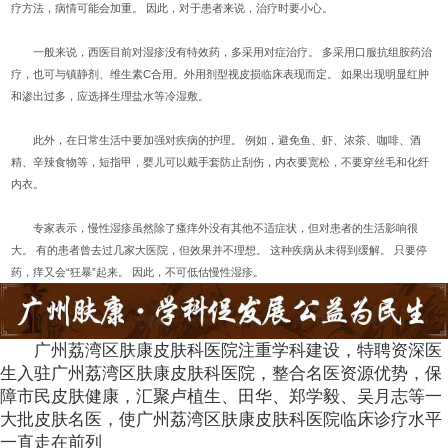
疗方法，病情可能会加重。 因此，对于患者来说，治疗时要小心。
一般来说，西医目前对湿疹没有特效药，多采用对症治疗。 多采用口服抗组胺药治
疗，也可与镇静剂、维生素C合用。外用剂型视皮损临床表现而定。 如果出现明显红肿
和渗出过多，应选择生理盐水等冷湿敷。
此外，在日常生活中要加强对疾病的护理。 例如，避免鱼、虾、浓茶、咖啡、酒
精、辛辣食物等，短指甲，婴儿可以戴手套防止刮伤，内衣要宽松，不要穿丝毛和化纤
内衣。
专家表示，慢性湿疹虽然除了瘙痒外没有其他不适症状，但对患者的生活影响很
大。 有的患者曾去过几家大医院，但效果并不理想。 这种疾病从未得到缓解。 只要停
药，痒又会“狂暴”起来。 因此，不可低估慢性湿疹。
广州荔湾区肤康皮肤科医院注重学科建设，特聘资深医
生入驻广州荔湾区肤康皮肤科医院，整合名医资源优势，保
障市民皮肤健康，汇聚卢植生、田华、郑学毅、吴月志等一
大批皮肤名医，使广州荔湾区肤康皮肤科医院临床诊疗水平
一直走在前列