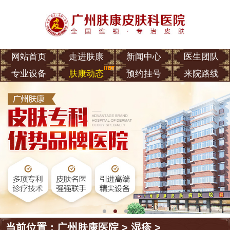
网站首页
走进肤康
新闻中心
医生团队
专业设备
肤康动态
预约挂号
来院路线
当前位置：
广州肤康医院
>
湿疹
>