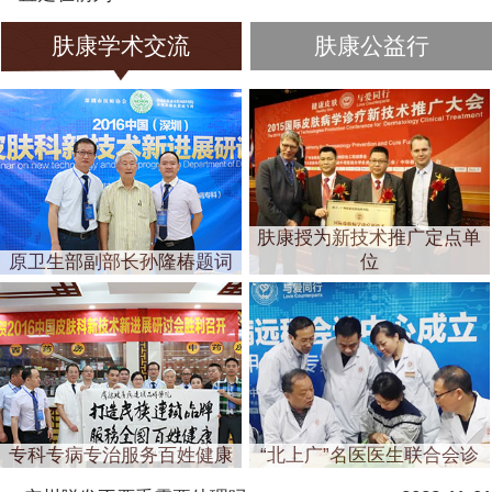
肤康学术交流
肤康公益行
肤康授为新技术推广定点单
原卫生部副部长孙隆椿题词
位
专科专病专治服务百姓健康
“北上广”名医医生联合会诊