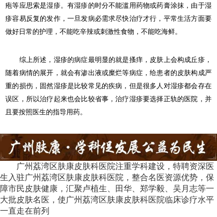
疱等应思索是湿疹。有湿疹的时分不能滥用药物或药膏涂抹，由于湿
疹容易反复的发作，一旦发病必需求尽快治疗才行，平常生活方面要
做好日常的护理，不能吃辛辣或刺激性食物，不能吃海鲜。
综上所述，湿疹的病症最明显的就是搔痒，皮肤上会构成丘疹，
随着病情的展开，就会有渗出液或糜烂等病症，给患者的皮肤构成严
重的损伤，固然湿疹是比较常见的疾病，但是很多人对湿疹都会存在
误区，所以治疗起来也会比较省事，治疗湿疹要选择正轨的医院，并
且要按照医生的指导用药。
广州荔湾区肤康皮肤科医院注重学科建设，特聘资深医
生入驻广州荔湾区肤康皮肤科医院，整合名医资源优势，保
障市民皮肤健康，汇聚卢植生、田华、郑学毅、吴月志等一
大批皮肤名医，使广州荔湾区肤康皮肤科医院临床诊疗水平
一直走在前列