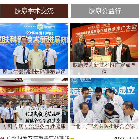
肤康学术交流
肤康公益行
肤康授为新技术推广定点单
原卫生部副部长孙隆椿题词
位
专科专病专治服务百姓健康
“北上广”名医医生联合会诊
广州脱发不严重需要处理吗
2023-11-01