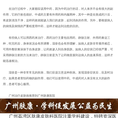
在治疗过程中，大家都应该用中药，因为中药治疗的话，对人体并不会有很大的副
作用，它的疗效也很好。中成药主要有外用药和内服两种，其中一种是在熬成药汁后，
将皮肤清洗干净，这样药效就能渗入我们的皮肤，起到消炎的作用。另外，要根据病人
的病情及病情的严重程度用中药，这样才能达到治愈的目的。
有些病人可以用西药来治疗，西药治疗主要包括用药、静脉注射、外用药膏这三
种，吃完药后，身体状况会有所调整，湿疹也会有所缓解，如病人皮肤非常瘙痒难忍，
可用外敷软膏涂抹于自身皮肤，让药效渗入到自身肌肤。如病人的症状已经很严重，可
采用静脉注射的方法来治疗。静脉注射是为了让药物直接到达病人的血液系统，这样才
能迅速根治。
湿疹是一种非常常见的疾病，我们应该注意这种疾病。发现湿疹症状后，应及时治
疗。如果患者害怕药物的副作用，他们可以使用中药。中成药对人体没有太大的副作
用，患者可放心服用。
广州治疗皮肤病推荐到广州肤康医院
广州荔湾区肤康皮肤科医院注重学科建设，特聘资深医