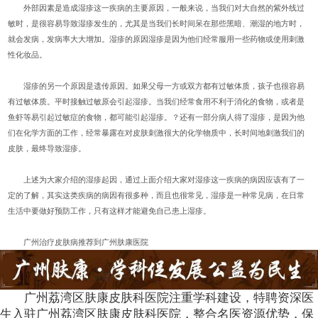
外部因素是造成湿疹这一疾病的主要原因，一般来说，当我们对大自然的紫外线过
敏时，是很容易导致湿疹发生的，尤其是当我们长时间呆在那些黑暗、潮湿的地方时，
就会发病，发病率大大增加。湿疹的原因湿疹是因为他们经常服用一些药物或使用刺激
性化妆品。
湿疹的另一个原因是遗传原因。如果父母一方或双方都有过敏体质，孩子也很容易
有过敏体质。平时接触过敏原会引起湿疹。当我们经常食用不利于消化的食物，或者是
鱼虾等易引起过敏症的食物，都可能引起湿疹。？还有一部分病人得了湿疹，是因为他
们在化学方面的工作，经常暴露在对皮肤刺激很大的化学物质中，长时间地刺激我们的
皮肤，最终导致湿疹。
上述为大家介绍的湿疹起因，通过上面介绍大家对湿疹这一疾病的病因应该有了一
定的了解，其实这类疾病的病因有很多种，而且也很常见，湿疹是一种常见病，在日常
生活中要做好预防工作，只有这样才能避免自己患上湿疹。
广州治疗皮肤病推荐到广州肤康医院
广州荔湾区肤康皮肤科医院注重学科建设，特聘资深医
生入驻广州荔湾区肤康皮肤科医院，整合名医资源优势，保