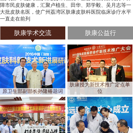
障市民皮肤健康，汇聚卢植生、田华、郑学毅、吴月志等一
大批皮肤名医，使广州荔湾区肤康皮肤科医院临床诊疗水平
一直走在前列
肤康学术交流
肤康公益行
肤康授为新技术推广定点单
原卫生部副部长孙隆椿题词
位