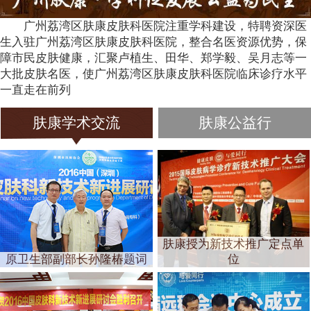
广州荔湾区肤康皮肤科医院注重学科建设，特聘资深医
生入驻广州荔湾区肤康皮肤科医院，整合名医资源优势，保
障市民皮肤健康，汇聚卢植生、田华、郑学毅、吴月志等一
大批皮肤名医，使广州荔湾区肤康皮肤科医院临床诊疗水平
一直走在前列
肤康学术交流
肤康公益行
肤康授为新技术推广定点单
原卫生部副部长孙隆椿题词
位