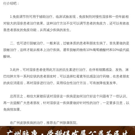
行介绍吧：
1.免疫调节剂可用于辅助治疗。临床试验发现，免疫制剂对慢性湿疹和一些年龄相
对较大的湿疹患者治疗效果。这种治疗方法不仅可以调节患者的免疫力，还可以有效改
善患者朋友的免疫功能，从而减少疾病的发生。
二、也可进行脱敏治疗。一般来说，过敏体质的患者和朋友生病了。首先要做的是
脱敏治疗，这样才能从根本上治疗疾病。通常脱敏药物有10%葡萄糖酸钙和10%硫代硫
酸钠。
3.此外，可对湿疹患者使用此方法的抗生素进行治疗。在伴有细菌感染、发热、淋
巴结肿大等一系列症状的患者朋友时，可以选择红霉素等抗感染治疗药物，在患者朋友
的炎症消退后，再对湿疹进行治疗。采用综合性治疗方法，可有效降低复发率。
总而言之，相信大家都应该对湿疹这一疾病是如何治疗好这个问题有了一些认识。
再一次提醒广大患者朋友，针对湿疹这一疾病要做好针对性的治疗，一定要多注意，以
免病情加重。
在广州皮肤疾病的治疗，推荐去广州肤康医院。