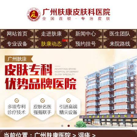
网站首页
走进肤康
新闻中心
医生团队
专业设备
肤康动态
预约挂号
来院路线
当前位置：
广州肤康医院
>
湿疹
>