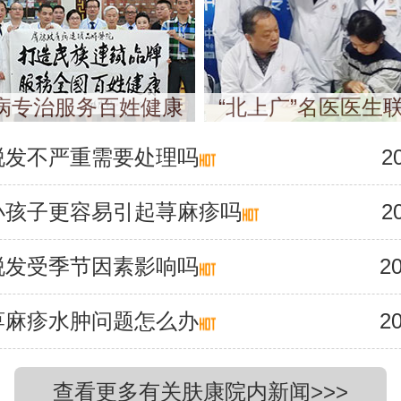
病专治服务百姓健康
“北上广”名医医生
脱发不严重需要处理吗
2
小孩子更容易引起荨麻疹吗
2
脱发受季节因素影响吗
20
荨麻疹水肿问题怎么办
20
查看更多有关肤康院内新闻>>>