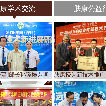
肤康学术交流
肤康公益
部副部长孙隆椿题词
肤康授为新技术推广