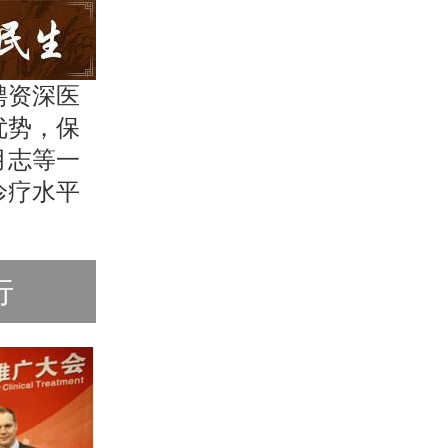
聘资深医
优势，保
月志等一
诊疗水平
行