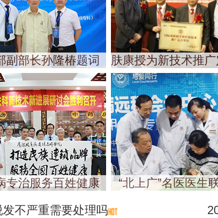
部副部长孙隆椿题词
肤康授为新技术推广
病专治服务百姓健康
“北上广”名医医生
脱发不严重需要处理吗
2