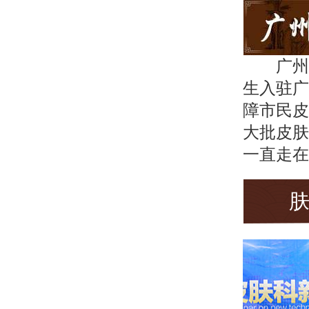
广州
生入驻广
障市民皮
大批皮肤
一直走在