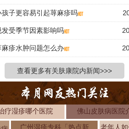
小孩子更容易引起荨麻疹吗
2
脱发受季节因素影响吗
20
荨麻疹水肿问题怎么办
20
查看更多有关肤康院内新闻>>>
治疗湿疹哪个医院
佛山皮肤病医院
广州湿疹专科「热点新
老年人如
肤病