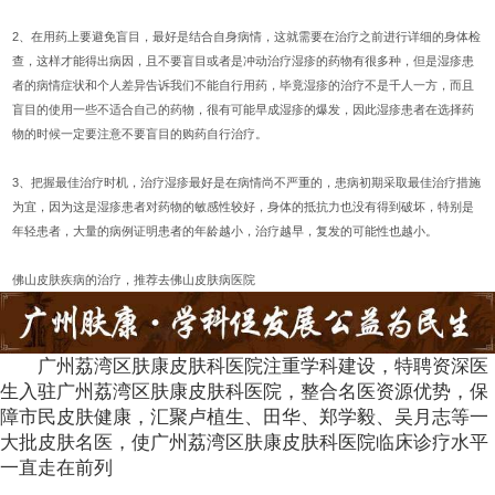
2、在用药上要避免盲目，最好是结合自身病情，这就需要在治疗之前进行详细的身体检
查，这样才能得出病因，且不要盲目或者是冲动治疗湿疹的药物有很多种，但是湿疹患
者的病情症状和个人差异告诉我们不能自行用药，毕竟湿疹的治疗不是千人一方，而且
盲目的使用一些不适合自己的药物，很有可能早成湿疹的爆发，因此湿疹患者在选择药
物的时候一定要注意不要盲目的购药自行治疗。
3、把握最佳治疗时机，治疗湿疹最好是在病情尚不严重的，患病初期采取最佳治疗措施
为宜，因为这是湿疹患者对药物的敏感性较好，身体的抵抗力也没有得到破坏，特别是
年轻患者，大量的病例证明患者的年龄越小，治疗越早，复发的可能性也越小。
佛山皮肤疾病的治疗，推荐去佛山皮肤病医院
广州荔湾区肤康皮肤科医院注重学科建设，特聘资深医
生入驻广州荔湾区肤康皮肤科医院，整合名医资源优势，保
障市民皮肤健康，汇聚卢植生、田华、郑学毅、吴月志等一
大批皮肤名医，使广州荔湾区肤康皮肤科医院临床诊疗水平
一直走在前列