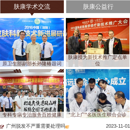
肤康学术交流
肤康公益行
肤康授为新技术推广定点单
原卫生部副部长孙隆椿题词
位
专科专病专治服务百姓健康
“北上广”名医医生联合会诊
广州脱发不严重需要处理吗
2023-11-01