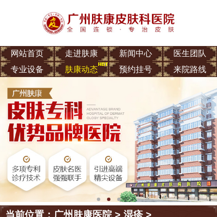
网站首页
走进肤康
新闻中心
医生团队
专业设备
肤康动态
预约挂号
来院路线
当前位置：
广州肤康医院
>
湿疹
>