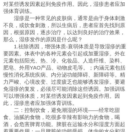
对某些诱发因素起到免疫作用。因此，湿疹患者应加
强体育训练。
湿疹是一种常见的皮肤病，通常是由于身体刺激
不良，或饮食刺激，所以生病后，患者应首先找到原
因，根据原因，逐步治疗，以达到良好的治疗效果，
那么，湿疹发作的原因是什么呢？
1.祛除诱因，增强体质-衰弱体质是导致湿疹的重
要因素。体表中的各种元素会引起或加重湿疹。外在
元素包括阳光、热、冷、化妆品、人造纤维、染料、
肥皂、外用YAO产品、动物皮毛等。；内涵元素包括
慢性消化系统疾病、内分泌功能障碍、新障碍等。精
力严峻、心境改变、过度疲乏也能够诱发湿疹。要避
免湿疹的复发，必须尽可能消除这些诱因。加强训练
可以增强体质，对某些诱发因素起到免疫作用。因
此，湿疹患者应加强体育训练。
二：控制饮食，避免潮湿的环境——经常吃甜
食、油腻的食物，吃很多辛辣有影响力的食物，喝
酒，会危害脾胃功能。脾脏在运输水分和湿度方面起
着重要作用；一旦脾脏的功能受损，体内的水分和湿