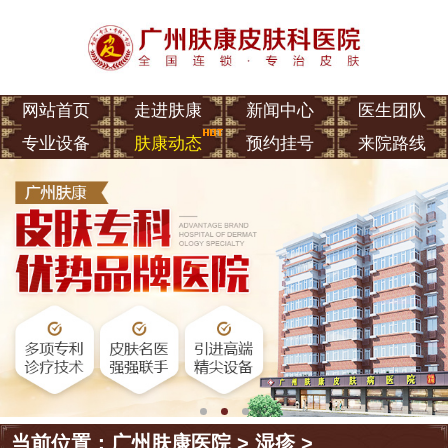
网站首页
走进肤康
新闻中心
医生团队
专业设备
肤康动态
预约挂号
来院路线
当前位置：
广州肤康医院
>
湿疹
>