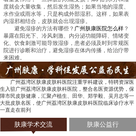
度就会大量收集，然后发生湿热；如果当地的湿度、
水作业或雨水等，只是构成外部湿邪。这样，如果表
内湿邪相结合，皮肤就会出现湿疹。
避免湿疹的方法有哪些？
广州肤康医院怎么样
？
暴露在阳光下、冷风刺激、内分泌功能障碍、情绪变
化、饮食刺激可能导致湿疹，患者必须及时到常规医
院进行诊断和治疗，避免湿疹在体内传播，给治疗带
来困难。
广州荔湾区肤康皮肤科医院注重学科建设，特聘资深医
生入驻广州荔湾区肤康皮肤科医院，整合名医资源优势，保
障市民皮肤健康，汇聚卢植生、田华、郑学毅、吴月志等一
大批皮肤名医，使广州荔湾区肤康皮肤科医院临床诊疗水平
一直走在前列
肤康学术交流
肤康公益行