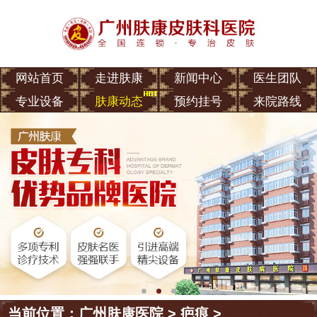
网站首页
走进肤康
新闻中心
医生团队
专业设备
肤康动态
预约挂号
来院路线
当前位置：
广州肤康医院
>
疤痕
>