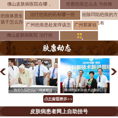
佛山皮肤病医院在哪，
疙瘩疤痕怎么去 为你推
治疗疤痕的药有哪一些
祛除凹陷疤痕的方
疤痕体质生
孩子怎么办
法有
广州疤痕患处发痒该怎
广州那家祛
疤医院好
佛山皮肤病医院 治疗疤
皮肤病患者网上自助挂号