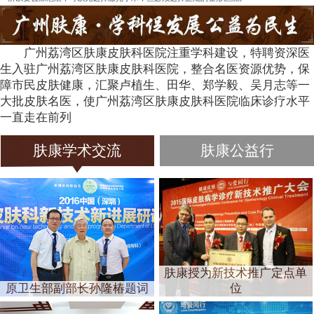
广州荔湾区肤康皮肤科医院注重学科建设，特聘资深医
生入驻广州荔湾区肤康皮肤科医院，整合名医资源优势，保
障市民皮肤健康，汇聚卢植生、田华、郑学毅、吴月志等一
大批皮肤名医，使广州荔湾区肤康皮肤科医院临床诊疗水平
一直走在前列
肤康学术交流
肤康公益行
肤康授为新技术推广定点单
原卫生部副部长孙隆椿题词
位