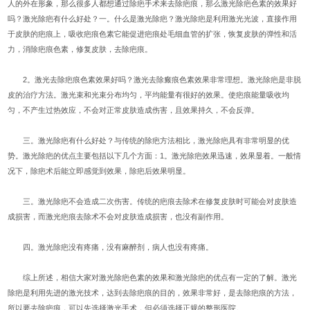
人的外在形象，那么很多人都想通过除疤手术来去除疤痕，那么激光除疤色素的效果好
吗？激光除疤有什么好处？一。什么是激光除疤？激光除疤是利用激光光波，直接作用
于皮肤的疤痕上，吸收疤痕色素它能促进疤痕处毛细血管的扩张，恢复皮肤的弹性和活
力，消除疤痕色素，修复皮肤，去除疤痕。
2。激光去除疤痕色素效果好吗？激光去除瘢痕色素效果非常理想。激光除疤是非脱
皮的治疗方法。激光束和光束分布均匀，平均能量有很好的效果。使疤痕能量吸收均
匀，不产生过热效应，不会对正常皮肤造成伤害，且效果持久，不会反弹。
三。激光除疤有什么好处？与传统的除疤方法相比，激光除疤具有非常明显的优
势。激光除疤的优点主要包括以下几个方面：1。激光除疤效果迅速，效果显着。一般情
况下，除疤术后能立即感觉到效果，除疤后效果明显。
三。激光除疤不会造成二次伤害。传统的疤痕去除术在修复皮肤时可能会对皮肤造
成损害，而激光疤痕去除术不会对皮肤造成损害，也没有副作用。
四。激光除疤没有疼痛，没有麻醉剂，病人也没有疼痛。
综上所述，相信大家对激光除疤色素的效果和激光除疤的优点有一定的了解。激光
除疤是利用先进的激光技术，达到去除疤痕的目的，效果非常好，是去除疤痕的方法，
所以要去除疤痕，可以先选择激光手术，但必须选择正规的整形医院。