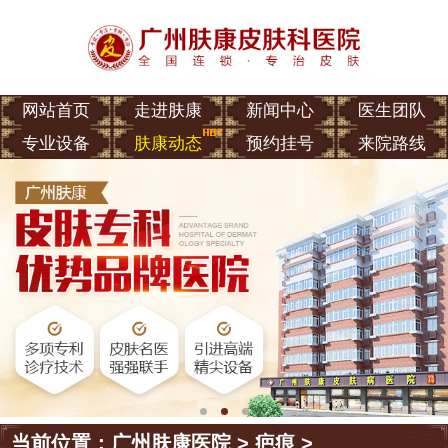
网站首页
走进肤康
新闻中心
医生团队
专业设备
肤康动态
预约挂号
来院路线
当前位置：
广州肤康医院
>
疤痕
>