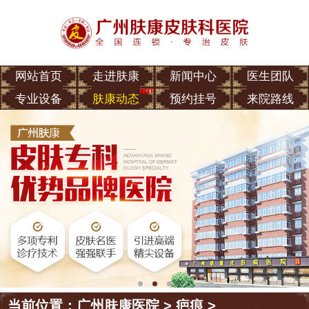
网站首页
走进肤康
新闻中心
医生团队
专业设备
肤康动态
预约挂号
来院路线
当前位置：
广州肤康医院
>
疤痕
>