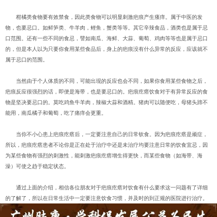
柑橘类食物要有效禁食，因此类食物可以明显刺激疤痕产生瘙痒。属于中医的发
物，也要忌口。如鲜笋类、牛羊肉，鲤鱼，蟹类等等。其它辛辣食品，酒类也是属于忌
口范围。还有一些不同的食忌，譬如南瓜、海鲜、大蒜、葡萄、鸡肉等等也是属于忌口
的，但是本人以为只要你食用某些食品后，身上的疤痕没有什么异常的反应，应该就不
属于忌口的范围。
当然由于个人体质的不同，可能出现的反应也会不同，如果你食用某些食物之后，
疤痕反应很强烈的话，即便是海带，也是要忌口的。疤痕疙瘩饮食对于有异常反应的食
物是坚决要忌口的。莫吃鸡鱼牛羊肉，辣椒大蒜和酒精。猪肉可以随便吃，母猪头蹄不
能用，南瓜橘子和葡萄，吃了痛痒会更重。
当你不小心患上疤痕疙瘩后，一定要注意自己的日常钦食。因为疤痕疙瘩是顽症，
所以，疤痕疙瘩患者不论你是正在处于治疗中还是未治疗均要注意日常的饮食宜忌，因
为某些食物有强烈的刺激性，能刺激疤痕疙瘩增生得更快，而某些食物（如海带、海
澡）可使之趋于稳定状态。
通过上面的介绍，相信各位朋友对于疤痕疙瘩对饮食有什么要求这一问题有了详细
的了解了，所以在日常生活中一定要注意饮食习惯，并及时的到正规的医院进行治疗。