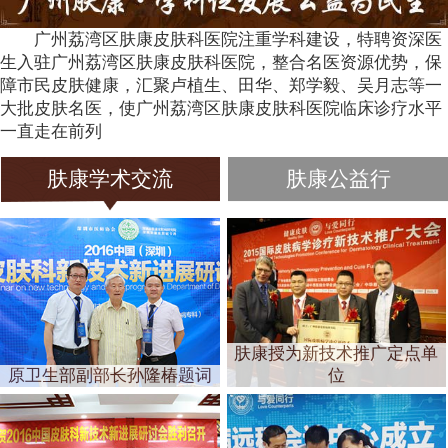
广州荔湾区肤康皮肤科医院注重学科建设，特聘资深医
生入驻广州荔湾区肤康皮肤科医院，整合名医资源优势，保
障市民皮肤健康，汇聚卢植生、田华、郑学毅、吴月志等一
大批皮肤名医，使广州荔湾区肤康皮肤科医院临床诊疗水平
一直走在前列
肤康学术交流
肤康公益行
肤康授为新技术推广定点单
原卫生部副部长孙隆椿题词
位