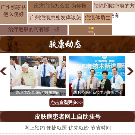
疙瘩疤痕怎么去 为你推
祛除凹陷疤痕的方
广州那家祛
疤医院好
法有
广州疤痕患处发痒该怎
疤痕体质生
孩子怎么办
治疗疤痕的药有哪一些
皮肤病患者网上自助挂号
网上预约 便捷就医 优先就诊 节省时间