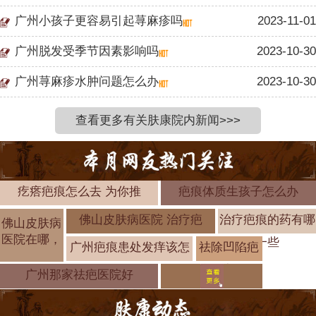
广州小孩子更容易引起荨麻疹吗
2023-11-01
广州脱发受季节因素影响吗
2023-10-30
广州荨麻疹水肿问题怎么办
2023-10-30
查看更多有关肤康院内新闻>>>
疙瘩疤痕怎么去 为你推
疤痕体质生孩子怎么办
佛山皮肤病医院 治疗疤
治疗疤痕的药有哪
佛山皮肤病
医院在哪，
一些
广州疤痕患处发痒该怎
祛除凹陷疤
痕的方法有
广州那家祛疤医院好