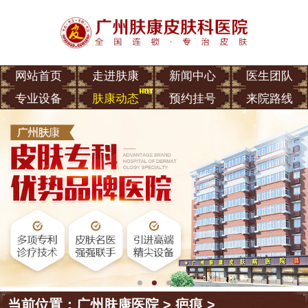
网站首页
走进肤康
新闻中心
医生团队
专业设备
肤康动态
预约挂号
来院路线
当前位置：
广州肤康医院
>
疤痕
>