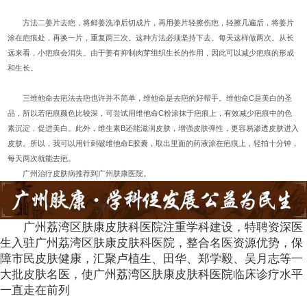
方法二姜片去疤，将鲜姜洗净后切成片，再用姜片轻擦伤疤，轻擦几遍后，将姜片
涂在疤痕处，再换一片，重复两三次。这种方法必须坚持下去。每天这样做两次。从长
远来看，小疤痕会消失。由于姜有抑制肉芽组织生长的作用，因此可以减少疤痕的形成
和生长。
三维他命去疤法去疤也许并不简单，维他命是去疤的好帮手。维他命C是美白的圣
品，所以若疤痕颜色比较深，可尝试用维他命C粉涂抹于疤痕上，有效减少疤痕中的色
素沉淀，促进美白。此外，维生素B还能滋润皮肤，增强皮肤弹性，更容易渗透皮肤进入
皮肤。所以，我可以用针刺破维他命E胶囊，取出里面的药液涂在疤痕上，轻拍十分钟，
每天两次就能去疤。
广州治疗皮肤病推荐到广州肤康医院。
广州荔湾区肤康皮肤科医院注重学科建设，特聘资深医
生入驻广州荔湾区肤康皮肤科医院，整合名医资源优势，保
障市民皮肤健康，汇聚卢植生、田华、郑学毅、吴月志等一
大批皮肤名医，使广州荔湾区肤康皮肤科医院临床诊疗水平
一直走在前列