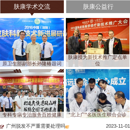
肤康学术交流
肤康公益行
肤康授为新技术推广定点单
原卫生部副部长孙隆椿题词
位
专科专病专治服务百姓健康
“北上广”名医医生联合会诊
广州脱发不严重需要处理吗
2023-11-01