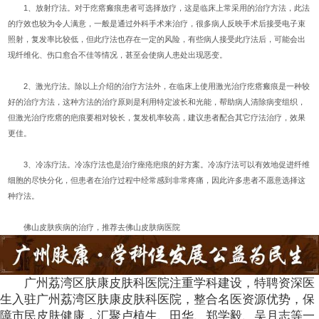
1、放射疗法。对于疙瘩瘢痕患者可选择放疗，这是临床上常采用的治疗方法，此法
的疗效也较为令人满意，一般是通过外科手术来治疗，很多病人反映手术后接受电子束
照射，复发率比较低，但此疗法也存在一定的风险，有些病人接受此疗法后，可能会出
现纤维化、伤口愈合不佳等情况，甚至会使病人患处出现恶变。
2、激光疗法。除以上介绍的治疗方法外，在临床上使用激光治疗疙瘩瘢痕是一种较
好的治疗方法，这种方法的治疗原则是利用特定波长和光能，帮助病人清除病变组织，
但激光治疗疙瘩的疤痕要相对较长，复发机率较高，建议患者配合其它疗法治疗，效果
更佳。
3、冷冻疗法。冷冻疗法也是治疗痤疮疤痕的好方案。冷冻疗法可以有效地促进纤维
细胞的尽快分化，但患者在治疗过程中经常感到非常疼痛，因此许多患者不愿意选择这
种疗法。
佛山皮肤疾病的治疗，推荐去佛山皮肤病医院
广州荔湾区肤康皮肤科医院注重学科建设，特聘资深医
生入驻广州荔湾区肤康皮肤科医院，整合名医资源优势，保
障市民皮肤健康，汇聚卢植生、田华、郑学毅、吴月志等一