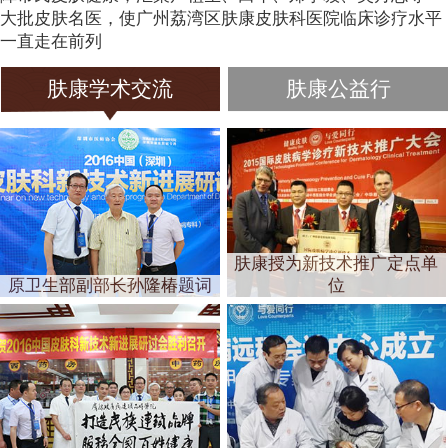
大批皮肤名医，使广州荔湾区肤康皮肤科医院临床诊疗水平
一直走在前列
肤康学术交流
肤康公益行
肤康授为新技术推广定点单
原卫生部副部长孙隆椿题词
位