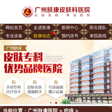
网站首页
走进肤康
新闻中心
医生团队
专业设备
肤康动态
预约挂号
来院路线
当前位置：
广州肤康医院
>
疤痕
>