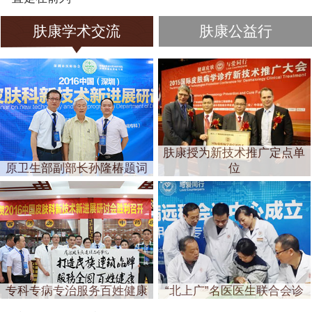
肤康学术交流
肤康公益行
肤康授为新技术推广定点单
原卫生部副部长孙隆椿题词
位
专科专病专治服务百姓健康
“北上广”名医医生联合会诊