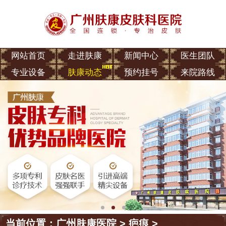
网站首页
走进肤康
新闻中心
医生团队
专业设备
肤康动态
预约挂号
来院路线
当前位置：
广州肤康医院
>
疤痕
>