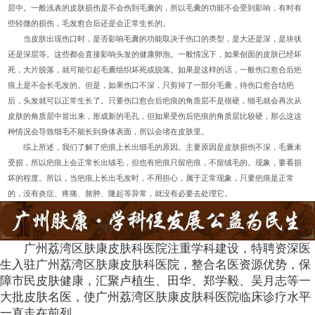
层中。一般浅表的皮肤损伤是不会伤到毛囊的，所以毛囊的功能不会受到影响，有时有
些轻微的损伤，毛发愈合后还是会正常生长的。
当皮肤出现伤口时，是否影响毛囊的功能取决于伤口的类型，是大还是深，是块状
还是深层等。这些都会直接影响头发的健康卵泡。一般情况下，如果创面的皮肤已经坏
死，大片脱落，就可能引起毛囊组织坏死或脱落。如果是这样的话，一般伤口愈合后疤
痕上是不会长毛发的。但是，如果伤口不深，只剪掉了一部分毛囊，待伤口愈合结疤
后，头发就可以正常生长了。只要伤口愈合后疤痕的角质层不是很硬，细毛就会再次从
皮肤的角质层中冒出来，形成新的毛孔，但如果受伤后疤痕的角质层比较硬，那么这这
种情况会导致细毛不能长到身体表面，所以会堵在皮肤里。
综上所述，我们了解了疤痕上长出细毛的原因。主要原因是皮肤损伤不深，毛囊未
受损，所以疤痕上会正常长出绒毛，但也有疤痕只留疤痕，不留绒毛的。现象，要看损
坏的程度。所以，当疤痕上长出毛发时，不用担心，属于正常现象，只要疤痕是正常
的，没有炎症、疼痛、脓肿、隆起等异常，就没有必要去处理它。
广州荔湾区肤康皮肤科医院注重学科建设，特聘资深医
生入驻广州荔湾区肤康皮肤科医院，整合名医资源优势，保
障市民皮肤健康，汇聚卢植生、田华、郑学毅、吴月志等一
大批皮肤名医，使广州荔湾区肤康皮肤科医院临床诊疗水平
一直走在前列