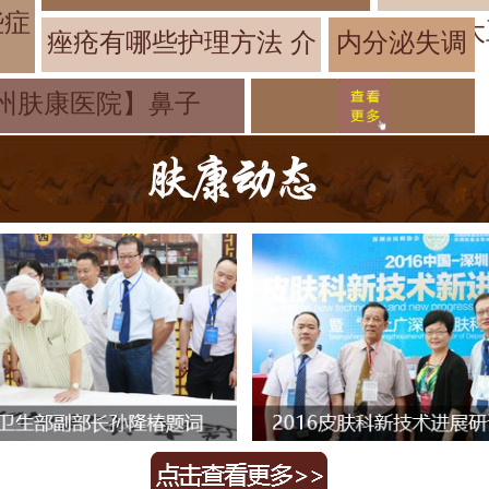
些症
大
痤疮有哪些护理方法 介
内分泌失调
脸上长痤疮
州肤康医院】鼻子