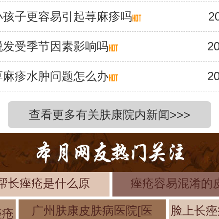
小孩子更容易引起荨麻疹吗
2
脱发受季节因素影响吗
20
荨麻疹水肿问题怎么办
20
查看更多有关肤康院内新闻>>>
帮长痤疮是什么原
痤疮容易混淆的
广州肤康皮肤病医院[医
脸上长痤
痤疮