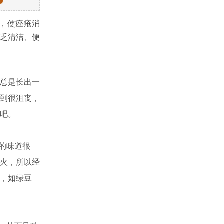
，使痤疮消
乏清洁、便
总是长出一
到很沮丧，
吧。
的味道很
火，所以经
，如绿豆