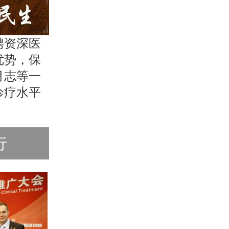
聘资深医
优势，保
月志等一
诊疗水平
行