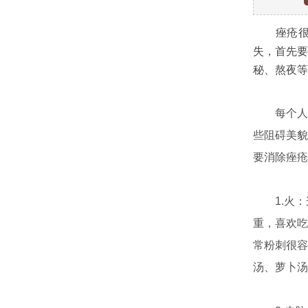
痤疮很常
失，首先要
秘、熬夜等
每个人都
些阻碍美貌
要消除痤疮
1.火：
重，喜欢吃
常粉刺很容
汤、萝卜汤