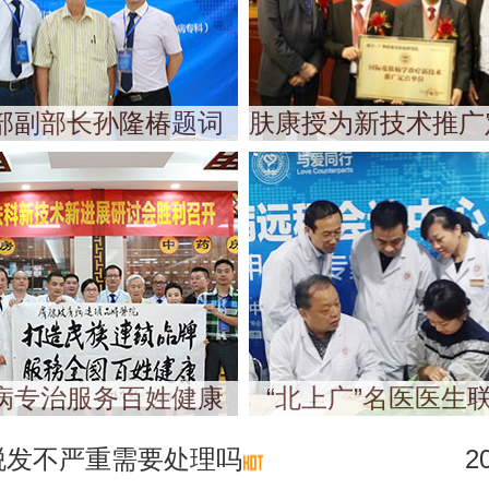
部副部长孙隆椿题词
肤康授为新技术推广
病专治服务百姓健康
“北上广”名医医生
脱发不严重需要处理吗
2