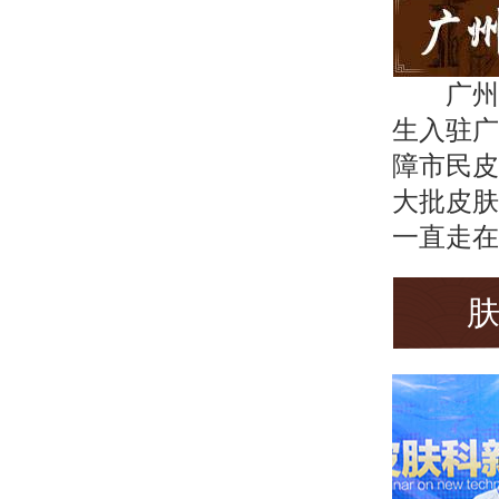
广州
生入驻广
障市民皮
大批皮肤
一直走在