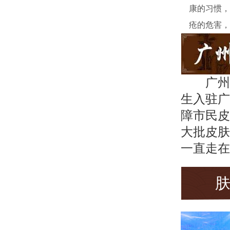
康的习惯，
疮的危害，
广州
生入驻广
障市民皮
大批皮肤
一直走在