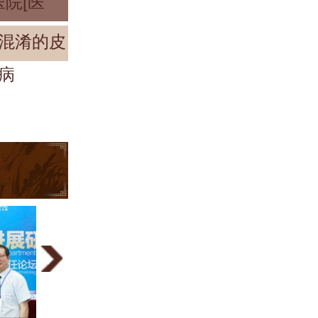
院[医
混淆的皮
病