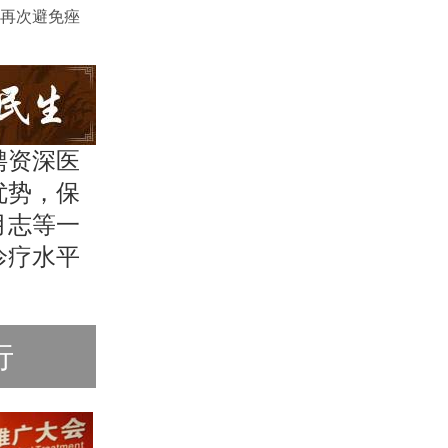
再次避免痤
聘资深医
优势，保
月志等一
诊疗水平
行