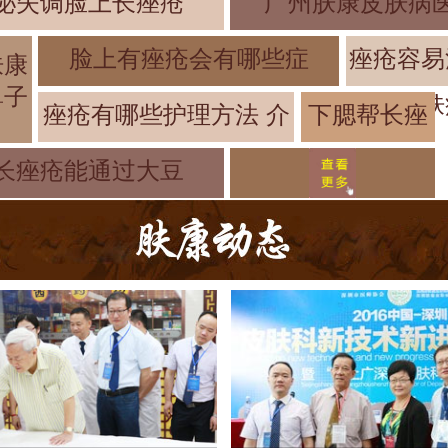
泌失调脸上长痤疮
广州肤康皮肤病医
脸上有痤疮会有哪些症
痤疮容易
肤康
鼻子
肤
痤疮有哪些护理方法 介
下腮帮长痤
疮是什么原
长痤疮能通过大豆