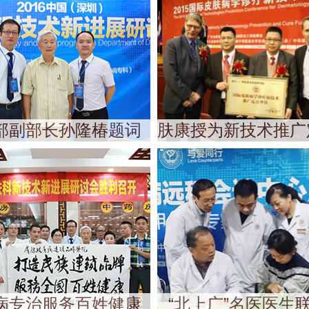
部副部长孙隆椿题词
肤康授为新技术推广
病专治服务百姓健康
“北上广”名医医生