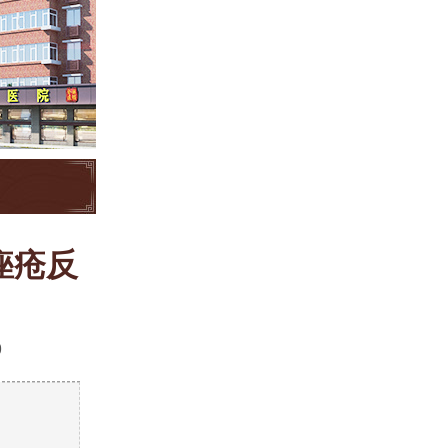
痤疮反
9