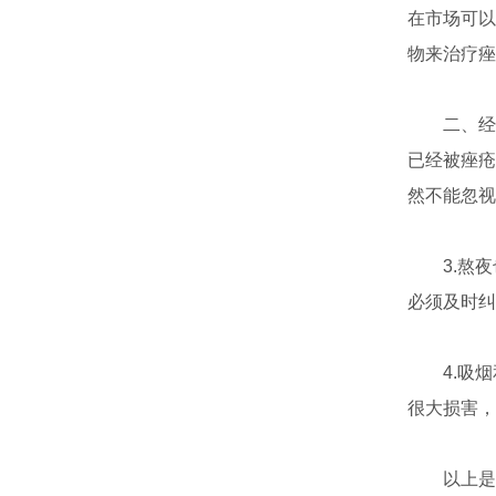
在市场可以
物来治疗痤
二、经常
已经被痤疮
然不能忽视
3.熬夜
必须及时纠
4.吸烟
很大损害，
以上是痤