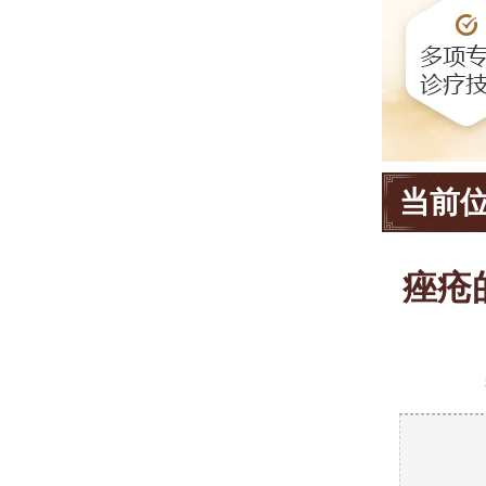
当前
痤疮