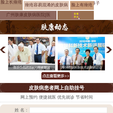
脸上长痤疮
鼻子
痤疮容易混淆的皮肤病
脸上有痤疮
会有哪些症
广州肤康皮肤病医院[医
皮肤病患者网上自助挂号
网上预约 便捷就医 优先就诊 节省时间
姓 名：