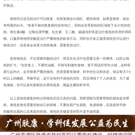
护肤品。
痤疮经过适当的治疗可以恢复，在恢复期会出现红、硬的表现，如果是痤疮，就会
有明显的白头。"患者不能在恢复期内划伤伤口，否则会在受影响的区域留下永久性的疤
痕。维生素A酸、过氧化苯甲酰、抗生素、壬二酸、硫磺洗剂等是治疗痤疮的常用外用药
物。口服异维他明安酸是治疗严重痤疮的标准方法。同时在许多正规美容院也可以进行
痤疮治疗，但患者会有更大的疼痛感，需要坚持治疗。
患有痤疮后，不仅需要积极的治疗，而且在生活中也需要注意一些事情，以防止痤
疮的扩大。"在饮食上，不要吃油腻、辛辣等刺激性食物，更不用说经常吃火锅，这样容
易引起内火，会导致更严重的痤疮。患者需要有规律、科学的生活和休息，保证每天7小
时以上的睡眠，早睡早起，这不仅有利于痤疮的消失，而且增强了个人的体质。为了避
免便秘，你可以多吃新鲜的水果和蔬菜，喝益生菌饮料等等。
以上是痤疮康复的特点和痤疮后应注意的问题。我希望能为需要帮助的朋友提供帮
助。痤疮患者也需要控制自己的情绪，不要轻易产生易怒、焦虑情绪，应该保持平静、
积极和乐观的心态来面对疾病。痤疮的关键是坚持而不是半途而废。