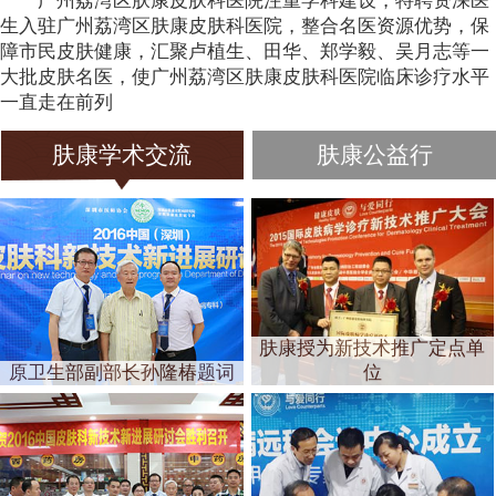
广州荔湾区肤康皮肤科医院注重学科建设，特聘资深医
生入驻广州荔湾区肤康皮肤科医院，整合名医资源优势，保
障市民皮肤健康，汇聚卢植生、田华、郑学毅、吴月志等一
大批皮肤名医，使广州荔湾区肤康皮肤科医院临床诊疗水平
一直走在前列
肤康学术交流
肤康公益行
肤康授为新技术推广定点单
原卫生部副部长孙隆椿题词
位