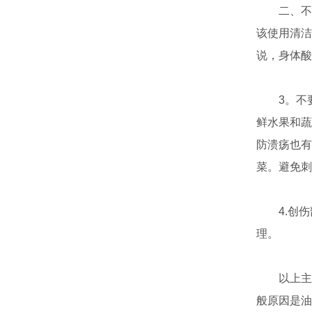
二、不注
该使用清洁
说，身体酸
3。不要
鲜水果和蔬
防溃疡也有
菜。避免刺
4.创伤
理。
以上主要
般原因是油