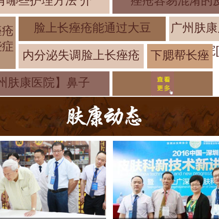
有哪些护理方法 介
痤疮容易混淆的
脸上长痤疮能通过大豆
广州肤康
痤疮
些症
院
内分泌失调脸上长痤疮
下腮帮长痤
疮是什么原
州肤康医院】鼻子