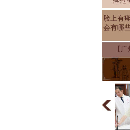
痤疮
脸上有
会有哪
【广