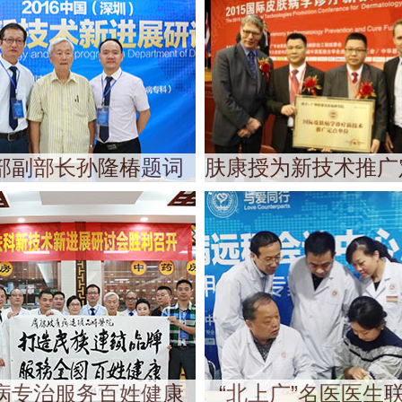
部副部长孙隆椿题词
肤康授为新技术推广
病专治服务百姓健康
“北上广”名医医生