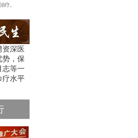
治疗。
聘资深医
优势，保
月志等一
诊疗水平
行