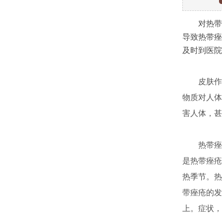
对热带痤
导致热带痤
及时到医院
皮肤作为
物质对人体
害人体，甚
热带痤疮
是热带痤疮
热季节。热
带痤疮的发
上。症状，