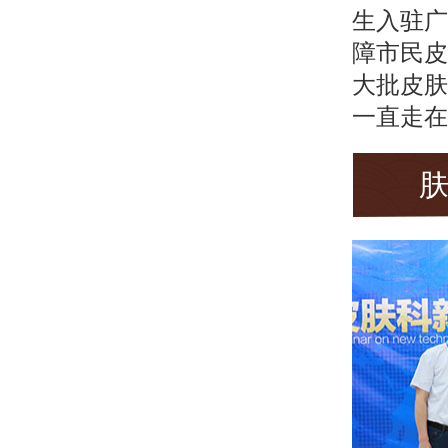
生入驻广
障市民皮
大批皮肤
一直走在