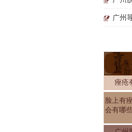
广州
痤疮
脸上有
会有哪
广州