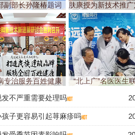
部副部长孙隆椿题词
肤康授为新技术推广
病专治服务百姓健康
“北上广”名医医生
脱发不严重需要处理吗
2
小孩子更容易引起荨麻疹吗
2
脱发受季节因素影响吗
20