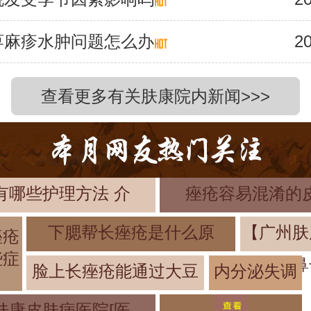
荨麻疹水肿问题怎么办
20
查看更多有关肤康院内新闻>>>
有哪些护理方法 介
痤疮容易混淆的
下腮帮长痤疮是什么原
【广州肤
痤疮
些症
鼻
脸上长痤疮能通过大豆
内分泌失调
脸上长痤疮
肤康皮肤病医院[医