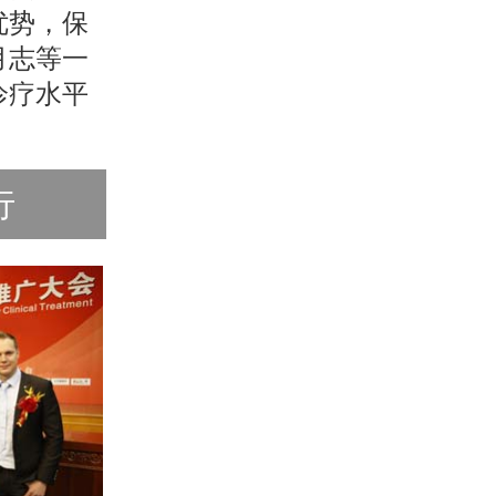
优势，保
月志等一
诊疗水平
行