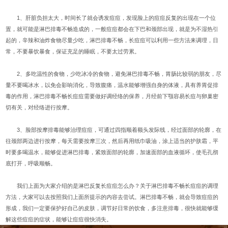
1、肝脏负担太大，时间长了就会诱发痘痘，发现脸上的痘痘反复的出现在一个位
置，就可能是淋巴排毒不畅造成的，一般痘痘都会在下巴和颈部出现，就是为不湿热引
起的，辛辣和油炸食物尽量少吃，淋巴排毒不畅，长痘痘可以利用一些方法来调理，日
常，不要暴饮暴食，保证充足的睡眠，不要太过劳累。
2、多吃温性的食物，少吃冰冷的食物，避免淋巴排毒不畅，胃肠比较弱的朋友，尽
量不要喝冰水，以免会影响消化，导致腹痛，温水能够增强自身的体液，具有养胃促排
毒的作用，淋巴排毒不畅长痘痘需要做好调经络的保养，月经前下颚容易长痘与卵巢密
切有关，对经络进行按摩。
3、脸部按摩排毒能够治理痘痘，可通过四指顺着额头发际线，经过面部的轮廓，在
往颈部两边进行按摩，每天需要按摩三次，然后再用纸巾吸油，涂上适当的护肤霜，平
时要多喝温水，能够促进淋巴排毒，紧致面部的轮廓，加速面部的血液循环，使毛孔彻
底打开，呼吸顺畅。
我们上面为大家介绍的是淋巴反复长痘痘怎么办？关于淋巴排毒不畅长痘痘的调理
方法，大家可以去按照我们上面所提示的内容去尝试。淋巴排毒不畅，就会导致痘痘的
形成，我们一定要保护好自己的皮肤，调节好日常的饮食，多注意排毒，很快就能够缓
解这些痘痘的症状，能够让痘痘很快消失。