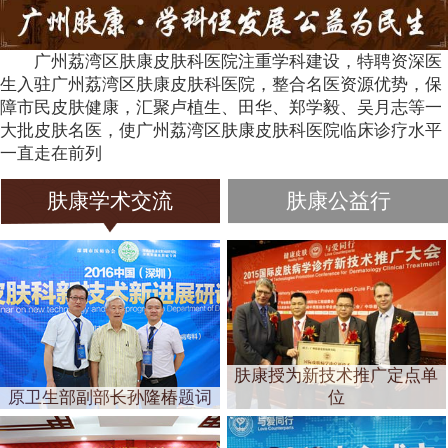
广州荔湾区肤康皮肤科医院注重学科建设，特聘资深医
生入驻广州荔湾区肤康皮肤科医院，整合名医资源优势，保
障市民皮肤健康，汇聚卢植生、田华、郑学毅、吴月志等一
大批皮肤名医，使广州荔湾区肤康皮肤科医院临床诊疗水平
一直走在前列
肤康学术交流
肤康公益行
肤康授为新技术推广定点单
原卫生部副部长孙隆椿题词
位