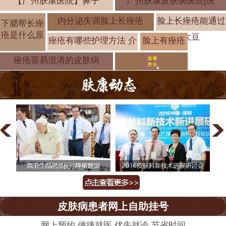
【广州肤康医院】鼻子
广州肤康皮肤病医院[医
内分泌失调脸上长痤疮
脸上长痤疮能通过
下腮帮长痤
疮是什么原
大豆
痤疮有哪些护理方法 介
脸上有痤疮
会有哪些症
痤疮容易混淆的皮肤病
皮肤病患者网上自助挂号
网上预约 便捷就医 优先就诊 节省时间