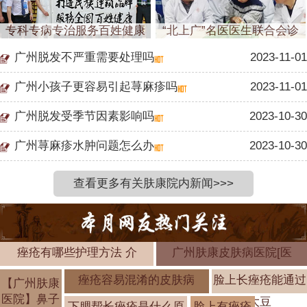
专科专病专治服务百姓健康
“北上广”名医医生联合会诊
广州脱发不严重需要处理吗
2023-11-01
广州小孩子更容易引起荨麻疹吗
2023-11-01
广州脱发受季节因素影响吗
2023-10-30
广州荨麻疹水肿问题怎么办
2023-10-30
查看更多有关肤康院内新闻>>>
痤疮有哪些护理方法 介
广州肤康皮肤病医院[医
痤疮容易混淆的皮肤病
脸上长痤疮能通过
【广州肤康
医院】鼻子
大豆
下腮帮长痤疮是什么原
脸上有痤疮