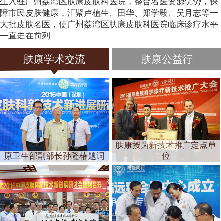
生入驻广州荔湾区肤康皮肤科医院，整合名医资源优势，保
障市民皮肤健康，汇聚卢植生、田华、郑学毅、吴月志等一
大批皮肤名医，使广州荔湾区肤康皮肤科医院临床诊疗水平
一直走在前列
肤康学术交流
肤康公益行
肤康授为新技术推广定点单
原卫生部副部长孙隆椿题词
位