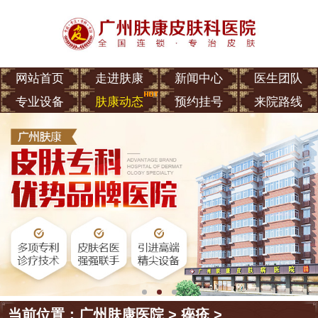
网站首页
走进肤康
新闻中心
医生团队
专业设备
肤康动态
预约挂号
来院路线
当前位置：
广州肤康医院
>
痤疮
>