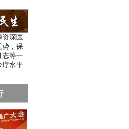
聘资深医
优势，保
月志等一
诊疗水平
行