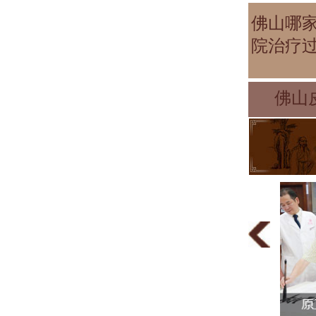
佛山哪
院治疗
佛山