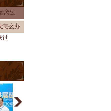
远离过
敏怎么办
肤过