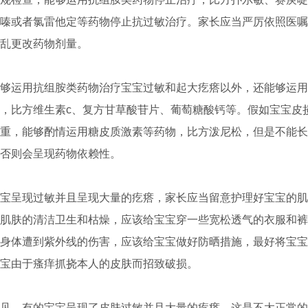
嗪或者氯雷他定等药物停止抗过敏治疗。家长应当严厉依照医嘱
乱更改药物剂量。
运用抗组胺类药物治疗宝宝过敏和起大疙瘩以外，还能够运用
，比方维生素c、复方甘草酸苷片、葡萄糖酸钙等。假如宝宝皮
重，能够酌情运用糖皮质激素等药物，比方泼尼松，但是不能长
否则会呈现药物依赖性。
呈现过敏并且呈现大量的疙瘩，家长应当留意护理好宝宝的肌
肌肤的清洁卫生和枯燥，应该给宝宝穿一些宽松透气的衣服和裤
身体遭到紫外线的伤害，应该给宝宝做好防晒措施，最好将宝宝
宝由于瘙痒抓挠本人的皮肤而招致破损。
，有的宝宝呈现了皮肤过敏并且大量的疙瘩，这是不太正常的