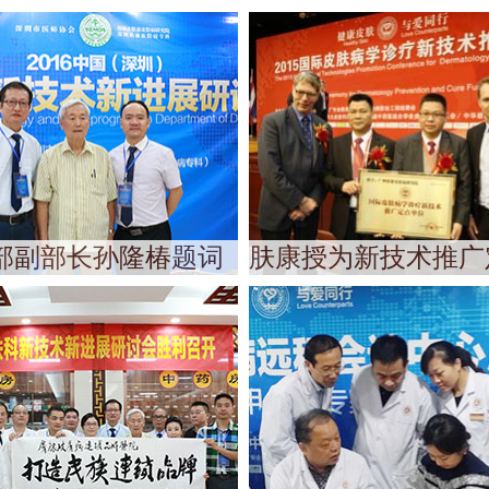
部副部长孙隆椿题词
肤康授为新技术推广