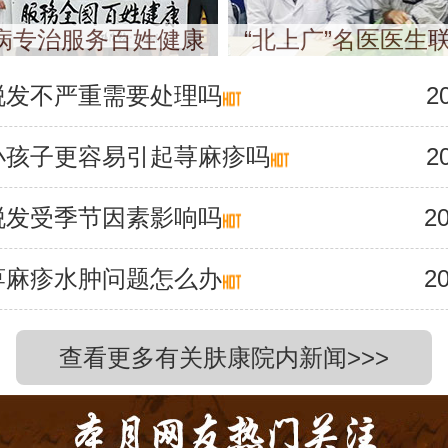
病专治服务百姓健康
“北上广”名医医生
脱发不严重需要处理吗
2
小孩子更容易引起荨麻疹吗
2
脱发受季节因素影响吗
20
荨麻疹水肿问题怎么办
20
查看更多有关肤康院内新闻>>>