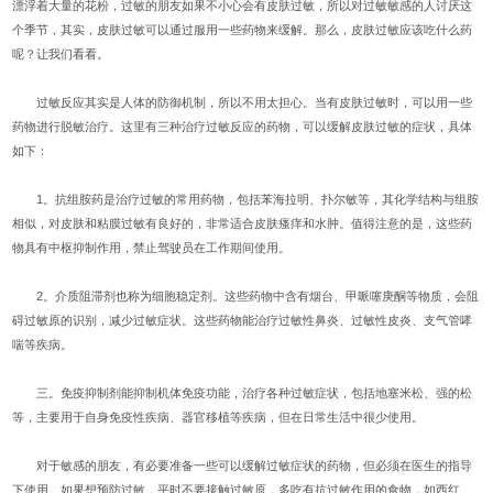
漂浮着大量的花粉，过敏的朋友如果不小心会有皮肤过敏，所以对过敏敏感的人讨厌这
个季节，其实，皮肤过敏可以通过服用一些药物来缓解。那么，皮肤过敏应该吃什么药
呢？让我们看看。
过敏反应其实是人体的防御机制，所以不用太担心。当有皮肤过敏时，可以用一些
药物进行脱敏治疗。这里有三种治疗过敏反应的药物，可以缓解皮肤过敏的症状，具体
如下：
1。抗组胺药是治疗过敏的常用药物，包括苯海拉明、扑尔敏等，其化学结构与组胺
相似，对皮肤和粘膜过敏有良好的，非常适合皮肤瘙痒和水肿。值得注意的是，这些药
物具有中枢抑制作用，禁止驾驶员在工作期间使用。
2。介质阻滞剂也称为细胞稳定剂。这些药物中含有烟台、甲哌噻庚酮等物质，会阻
碍过敏原的识别，减少过敏症状。这些药物能治疗过敏性鼻炎、过敏性皮炎、支气管哮
喘等疾病。
三。免疫抑制剂能抑制机体免疫功能，治疗各种过敏症状，包括地塞米松、强的松
等，主要用于自身免疫性疾病、器官移植等疾病，但在日常生活中很少使用。
对于敏感的朋友，有必要准备一些可以缓解过敏症状的药物，但必须在医生的指导
下使用。如果想预防过敏，平时不要接触过敏原，多吃有抗过敏作用的食物，如西红