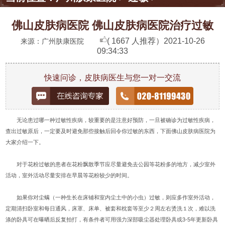
佛山皮肤病医院 佛山皮肤病医院治疗过敏
( 1667 人推荐）
2021-10-26
来源：广州肤康医院
09:34:33
快速问诊，皮肤病医生与您一对一交流
无论患过哪一种过敏性疾病，较重要的是注意好预防，一旦被确诊为过敏性疾病，
查出过敏原后，一定要及时避免那些接触后回令你过敏的东西，下面佛山皮肤病医院为
大家介绍一下。
对于花粉过敏的患者在花粉飘散季节应尽量避免去公园等花粉多的地方，减少室外
活动，室外活动尽量安排在早晨等花粉较少的时间。
如果你对尘螨（一种生长在床铺和室内尘土中的小虫）过敏，则应多作室外活动，
定期清扫卧室和每日通风，床罩、床单、被套和枕套等至少２周左右烫洗１次，难以洗
涤的卧具可在曝晒后反复拍打，有条件者可用强力深部吸尘器处理卧具或3-5年更新卧具