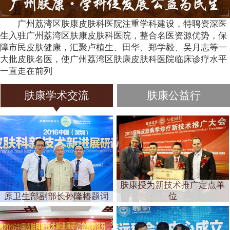
广州荔湾区肤康皮肤科医院注重学科建设，特聘资深医
生入驻广州荔湾区肤康皮肤科医院，整合名医资源优势，保
障市民皮肤健康，汇聚卢植生、田华、郑学毅、吴月志等一
大批皮肤名医，使广州荔湾区肤康皮肤科医院临床诊疗水平
一直走在前列
肤康学术交流
肤康公益行
肤康授为新技术推广定点单
原卫生部副部长孙隆椿题词
位