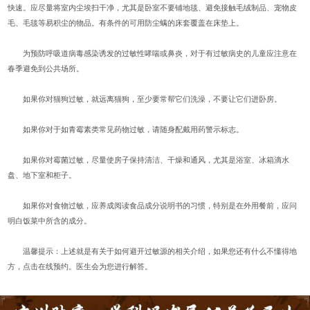
快速。应尽量将室内尘埃扫干净，尤其是卧室不要铺地毯、避免接触毛绒制品、宠物皮
毛、毛毯等易积尘的物品。有条件的可用防尘螨的床套覆盖在床垫上。
为预防呼吸道病毒感染诱发的过敏性哮喘或鼻炎，对于有过敏病史的儿童应注意在
春季避免到公共场所。
如果你对猫狗过敏，就远离猫狗，至少要常帮它们洗澡，不要让它们进卧房。
如果你对于如青霉素类常见药物过敏，请随身配戴用药警示标志。
如果你对霉菌过敏，尽量使房子保持清洁、干燥和通风，尤其是浴室、冰箱滴水
盘、地下室和柜子。
如果你对食物过敏，应养成阅读食品成分说明书的习惯，特别是在外用餐前，应问
明白饭菜中所含的成分。
温馨提示：上述就是有关于如何避开过敏源的相关介绍，如果您还有什么不懂得地
方，点击在线预约。医生会为您进行解答。