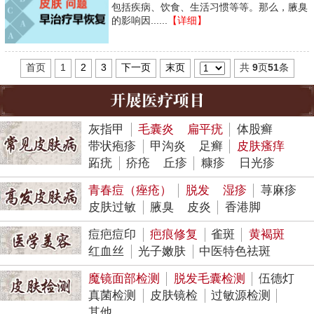
包括疾病、饮食、生活习惯等等。那么，腋臭
的影响因......
【详细】
首页
1
2
3
下一页
末页
共
9
页
51
条
灰指甲
毛囊炎
扁平疣
体股癣
带状疱疹
甲沟炎
足癣
皮肤瘙痒
跖疣
疥疮
丘疹
糠疹
日光疹
青春痘（痤疮）
脱发
湿疹
荨麻疹
皮肤过敏
腋臭
皮炎
香港脚
痘疤痘印
疤痕修复
雀斑
黄褐斑
红血丝
光子嫩肤
中医特色祛斑
魔镜面部检测
脱发毛囊检测
伍德灯
真菌检测
皮肤镜检
过敏源检测
其他