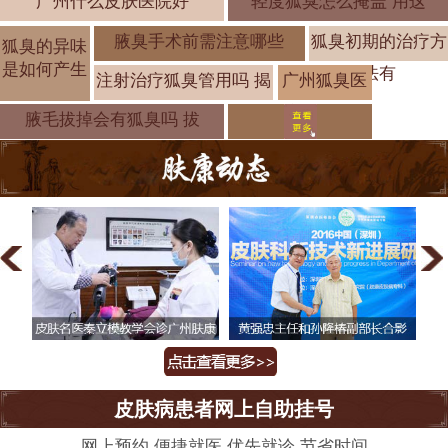
广州什么皮肤医院好
轻度狐臭怎么掩盖 用这
腋臭手术前需注意哪些
狐臭初期的治疗方
狐臭的异味
是如何产生
法有
注射治疗狐臭管用吗 揭
广州狐臭医
院排名「排
腋毛拔掉会有狐臭吗 拔
皮肤病患者网上自助挂号
网上预约 便捷就医 优先就诊 节省时间