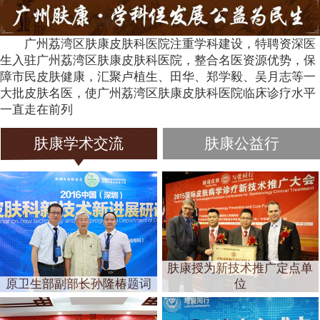
广州荔湾区肤康皮肤科医院注重学科建设，特聘资深医
生入驻广州荔湾区肤康皮肤科医院，整合名医资源优势，保
障市民皮肤健康，汇聚卢植生、田华、郑学毅、吴月志等一
大批皮肤名医，使广州荔湾区肤康皮肤科医院临床诊疗水平
一直走在前列
肤康学术交流
肤康公益行
肤康授为新技术推广定点单
原卫生部副部长孙隆椿题词
位