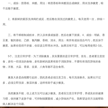
一。成份：茴香粉、米醋。用法：将茴香粉和米醋混合成糊状，用水洗净腋窝，晾
干后敷于腋窝。
2。将新鲜的紫苏洗净捣烂成泥，然后敷在清洗过的腋窝上。每天使用一次，持续一
周。
三。将干樟根制成粉末，拌入凉米揉成饭团，然后在腋下搓揉。4、成份：明矾、香
豆素、氯羟基铝、乙醇、氯丙酮、香精、清水。用法：将所有成份混合均匀，然后涂于
腋窝。如果你觉得不舒服，你应该立即用水冲洗。如果没有不适，可以每周使用2-3次。
5个。注意日常护理：为了消除腋臭，其实重要的是日常护理。首先，患者要注意饮
食，多吃一些清淡的食物，多吃新鲜的蔬果有助于消除异味，不要吃有强烈异味的食
物，洋葱、大蒜、香菜、韭菜、八角等都不适合食用。
腋臭大多是由细菌引起的，因此患者必须注意卫生，每天洗澡换衣。如果出汗过
多，必须立即洗澡，换湿衣服，这样有助于减少腋臭。
虽然腋臭不能，但上述方法可以减少腋臭。患者应注意日常护理，养成良好的健康
习惯，保持腋下皮肤干燥，可抑制细菌繁殖，减少异味的产生。我希望这些方法能帮助
病人解决这个问题。