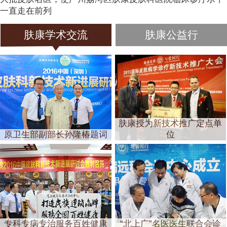
一直走在前列
肤康学术交流
肤康公益行
肤康授为新技术推广定点单
原卫生部副部长孙隆椿题词
位
专科专病专治服务百姓健康
“北上广”名医医生联合会诊