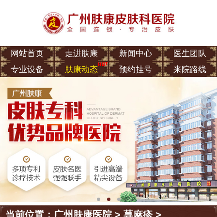
网站首页
走进肤康
新闻中心
医生团队
专业设备
肤康动态
预约挂号
来院路线
当前位置：
广州肤康医院
>
荨麻疹
>