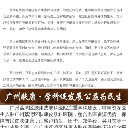
因为丘疹性荨麻疹会产生瘙痒等症状，即使药物无效，也可以在医生的建议下选择
合适的药物。外用本药可在一定程度上缓解瘙痒症状，减缓丘疹性荨麻疹的生长，对治
疗轻度丘疹性荨麻疹有很好的。另外，丘疹性荨麻疹只要有炎症，就应进行抗感染治
疗。同时，治疗丘疹性荨麻疹应考虑内外用药。
病人在患病期间对饮食和个人卫生非常重要。患上丘疹性荨麻疹后，除了吃药外，
还需要注意平时的饮食。他们可以少吃辛辣和油炸的食物。同时，要注意疫区的清洁，
尽量不要让疫区与水接触，避免感染。我们可以用干净的毛巾适当擦拭患处，保证患处
干燥干净，这也会促进丘疹性荨麻疹的康复。
而治疗后，只要患者得到良好的护理，就不会。同时，要注意不要叮咬蚊子，并做
好自己的防护工作。丘疹性荨麻疹一般不具传染性。除了个人卫生外，还应注意消除生
活环境中的跳蚤、螨虫等动物，这对治疗丘疹性荨麻疹也是非常的。
广州荔湾区肤康皮肤科医院注重学科建设，特聘资深医
生入驻广州荔湾区肤康皮肤科医院，整合名医资源优势，保
障市民皮肤健康，汇聚卢植生、田华、郑学毅、吴月志等一
大批皮肤名医，使广州荔湾区肤康皮肤科医院临床诊疗水平