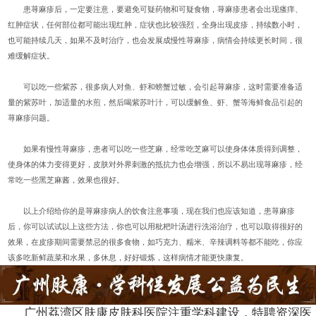
患荨麻疹后，一定要注意，要避免可疑药物和可疑食物，荨麻疹患者会出现瘙痒、
红肿症状，任何部位都可能出现红肿，症状也比较强烈，全身出现皮疹，持续数小时，
也可能持续几天，如果不及时治疗，也会发展成慢性荨麻疹，病情会持续更长时间，很
难缓解症状。
可以吃一些紫苏，很多病人对鱼、虾和螃蟹过敏，会引起荨麻疹，这时需要准备适
量的紫苏叶，加适量的水煎，然后喝紫苏叶汁，可以缓解鱼、虾、蟹等海鲜食品引起的
荨麻疹问题。
如果有慢性荨麻疹，患者可以吃一些芝麻，经常吃芝麻可以使身体体质得到调整，
使身体的体力变得更好，皮肤对外界刺激的抵抗力也会增强，所以不易出现荨麻疹，经
常吃一些黑芝麻酱，效果也很好。
以上介绍给你的是荨麻疹病人的饮食注意事项，现在我们也应该知道，患荨麻疹
后，你可以试试以上这些方法，你也可以用枇杷叶汤进行洗浴治疗，也可以取得很好的
效果，在皮疹期间需要禁忌的很多食物，如巧克力、糯米、辛辣调料等都不能吃，你应
该多吃新鲜蔬菜和水果，多休息，好好锻炼，这样病情才能更快康复。
广州荔湾区肤康皮肤科医院注重学科建设，特聘资深医