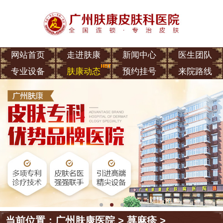
网站首页
走进肤康
新闻中心
医生团队
专业设备
肤康动态
预约挂号
来院路线
当前位置：
广州肤康医院
>
荨麻疹
>