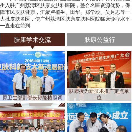
生入驻广州荔湾区肤康皮肤科医院，整合名医资源优势，保
障市民皮肤健康，汇聚卢植生、田华、郑学毅、吴月志等一
大批皮肤名医，使广州荔湾区肤康皮肤科医院临床诊疗水平
一直走在前列
肤康学术交流
肤康公益行
肤康授为新技术推广定点单
原卫生部副部长孙隆椿题词
位