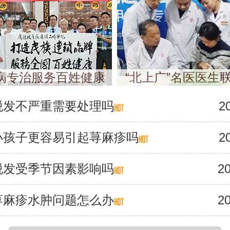
病专治服务百姓健康
“北上广”名医医生
脱发不严重需要处理吗
2
小孩子更容易引起荨麻疹吗
2
脱发受季节因素影响吗
20
荨麻疹水肿问题怎么办
20