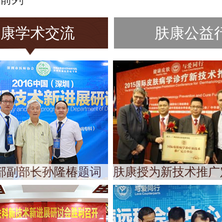
肤康学术交流
肤康公益
部副部长孙隆椿题词
肤康授为新技术推广