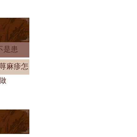
不是患
荨麻疹怎
做