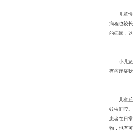
儿童慢性
病程也较长
的病因，这
小儿急性
有瘙痒症状
儿童丘疹
蚊虫叮咬。
患者在日常
物，也有可