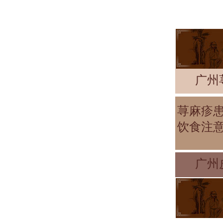
广州
荨麻疹
饮食注
广州