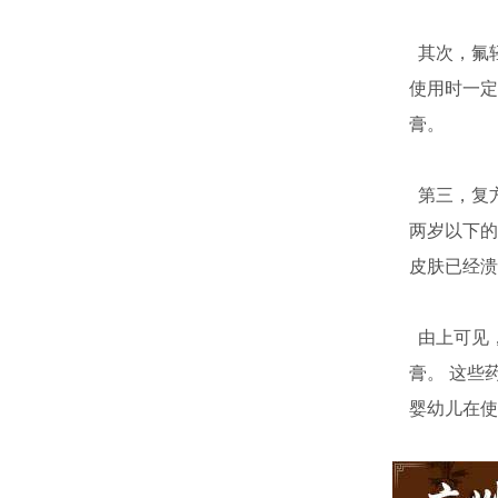
其次，氟轻
使用时一定
膏。
第三，复方
两岁以下的
皮肤已经溃
由上可见，
膏。 这些
婴幼儿在使