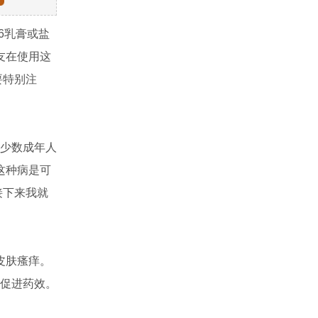
6乳膏或盐
友在使用这
要特别注
，少数成年人
这种病是可
接下来我就
皮肤瘙痒。
促进药效。