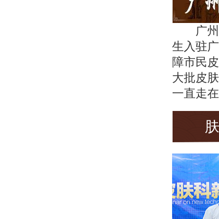
广州
生入驻广
障市民皮
大批皮肤
一直走在