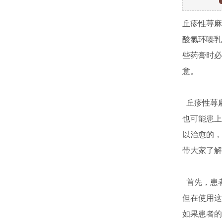
丘疹性荨麻
酸氯环嗪乳
些药膏时必
意。
丘疹性荨麻
也可能患上
以治愈的，
带大家了解
首先，患
但在使用这
如果患者的