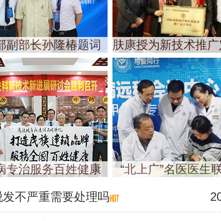
部副部长孙隆椿题词
肤康授为新技术推广
病专治服务百姓健康
“北上广”名医医生
脱发不严重需要处理吗
2