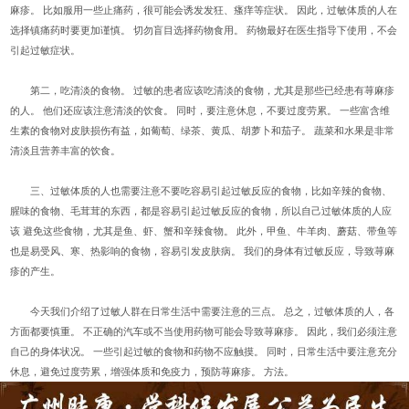
麻疹。 比如服用一些止痛药，很可能会诱发发狂、瘙痒等症状。 因此，过敏体质的人在
选择镇痛药时要更加谨慎。 切勿盲目选择药物食用。 药物最好在医生指导下使用，不会
引起过敏症状。
第二，吃清淡的食物。 过敏的患者应该吃清淡的食物，尤其是那些已经患有荨麻疹
的人。 他们还应该注意清淡的饮食。 同时，要注意休息，不要过度劳累。 一些富含维
生素的食物对皮肤损伤有益，如葡萄、绿茶、黄瓜、胡萝卜和茄子。 蔬菜和水果是非常
清淡且营养丰富的饮食。
三、过敏体质的人也需要注意不要吃容易引起过敏反应的食物，比如辛辣的食物、
腥味的食物、毛茸茸的东西，都是容易引起过敏反应的食物，所以自己过敏体质的人应
该 避免这些食物，尤其是鱼、虾、蟹和辛辣食物。 此外，甲鱼、牛羊肉、蘑菇、带鱼等
也是易受风、寒、热影响的食物，容易引发皮肤病。 我们的身体有过敏反应，导致荨麻
疹的产生。
今天我们介绍了过敏人群在日常生活中需要注意的三点。 总之，过敏体质的人，各
方面都要慎重。 不正确的汽车或不当使用药物可能会导致荨麻疹。 因此，我们必须注意
自己的身体状况。 一些引起过敏的食物和药物不应触摸。 同时，日常生活中要注意充分
休息，避免过度劳累，增强体质和免疫力，预防荨麻疹。 方法。