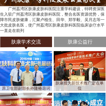
广州荔湾区肤康皮肤科医院注重学科建设，特聘资深医
生入驻广州荔湾区肤康皮肤科医院，整合名医资源优势，保
障市民皮肤健康，汇聚卢植生、田华、郑学毅、吴月志等一
大批皮肤名医，使广州荔湾区肤康皮肤科医院临床诊疗水平
一直走在前列
肤康学术交流
肤康公益行
肤康授为新技术推广定点单
原卫生部副部长孙隆椿题词
位