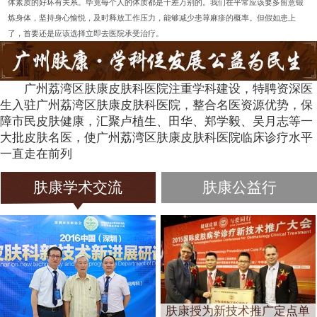
体素质的好坏有关系。毕竟每个人的体质都是千差万别的。我们在平常应该要多留意锻
炼身体，坚持身心愉悦，及时释放工作压力，能够减少患荨麻疹的概率。但假如患上
了，首要还是应该选择立即去医院承受治疗。
广州荔湾区肤康皮肤科医院注重学科建设，特聘资深医
生入驻广州荔湾区肤康皮肤科医院，整合名医资源优势，保
障市民皮肤健康，汇聚卢植生、田华、郑学毅、吴月志等一
大批皮肤名医，使广州荔湾区肤康皮肤科医院临床诊疗水平
一直走在前列
肤康学术交流
肤康公益行
肤康授为新技术推广定点单