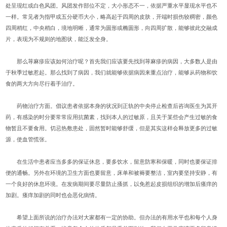
处呈现红或白色风团。风团发作部位不定，大小形态不一，依据严重水平显现水平也不
一样。常见者为指甲或五分硬币大小，略高起于四周的皮肤，开端时损伤较稠密，颜色
四周稍红，中央稍白，境地明晰，通常为圆形或椭圆形，向四周扩散，能够彼此交融成
片，表现为不规则的地图状，能泛发全身。
那么荨麻疹应该如何治疗呢？首先我们应该要先找到荨麻疹的病因，大多数人是由
于秋季过敏惹起。那么找到了病因，我们就能够依据病因来重点治疗，能够从药物和饮
食的两大方向尽行着手治疗。
药物治疗方面。倡议患者依据本身的状况到正轨的中央停止检查后咨询医生为其开
药，有感染的时分要常常应用抗菌素，找到本人的过敏原，且关于某些会产生过敏的食
物暂且不要食用。切忌热敷患处，固然暂时能够舒缓，但是其实这样会释放更多的过敏
源，使血管慌张。
在生活中患者应当多多的保证休息，要多饮水，留意防寒和保暖，同时也要保证排
便的通畅。另外在环境的卫生方面也要留意，床单和被褥要整洁，室内要坚持安静，有
一个良好的休息环境。在发病期间要尽量防止搔抓，以免惹起皮损组织的增加后瘙痒的
加剧。瘙痒加剧的同时也会恶化病情。
希望上面所说的治疗办法对大家都有一定的协助。但办法的有用水平也和每个人身