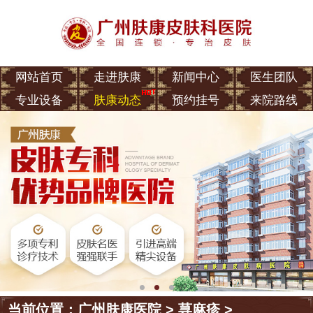
网站首页
走进肤康
新闻中心
医生团队
专业设备
肤康动态
预约挂号
来院路线
当前位置：
广州肤康医院
>
荨麻疹
>