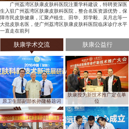
广州荔湾区肤康皮肤科医院注重学科建设，特聘资深医
生入驻广州荔湾区肤康皮肤科医院，整合名医资源优势，保
障市民皮肤健康，汇聚卢植生、田华、郑学毅、吴月志等一
大批皮肤名医，使广州荔湾区肤康皮肤科医院临床诊疗水平
一直走在前列
肤康学术交流
肤康公益行
肤康授为新技术推广定点单
原卫生部副部长孙隆椿题词
位