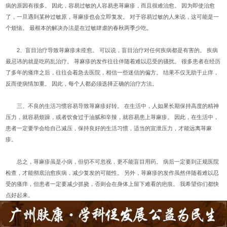
病的原因有很多。 因此，容易过敏的人容易患荨麻疹，而且很难治愈。 因为即使治愈
了，一旦遇到某种过敏原，荨麻疹也会立即复发。 对于容易过敏的人来说，这可能是一
个烦恼。 最根本的解决办法是在过敏肆虐的春秋两季少吃。
2、盲目治疗导致荨麻疹未痊愈。 可以说，盲目治疗对任何疾病都是有害的。 疾病
最忌讳的就是吃药乱治疗。 荨麻疹的发作往往伴随着难以忍受的骚扰。 很多患者在经历
了多年的瘙痒之后，往往会着急去医院，相信一些迷信的偏方。 结果不仅无助于止痒，
反而使病情加重。 因此，每个人都必须选择正确的治疗方法。
三、不良的生活习惯容易导致荨麻疹好转。 在生活中，人如果长期保持高度的精神
压力，就容易烦躁，或者饮食过于油腻和辛辣，就容易患上荨麻疹。 因此，在生活中，
患者一定要学会给自己减压，保持良好的生活习惯，适当的宣泄压力，才能远离荨麻
疹。
总之，荨麻疹虽是小病，但切不可忽视，更不能盲目用药。 病后一定要到正规医院
检查，才能彻底治愈疾病，减少复发的可能性。 另外，荨麻疹的发作虽然伴随着难以忍
受的瘙痒，但患者一定要减少抓挠，否则会在身体上留下难看的疤痕。 我希望你们都快
点好起来。